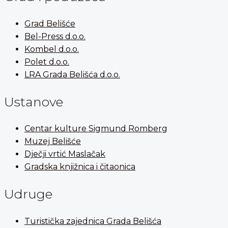
Grad Belišće
Bel-Press d.o.o.
Kombel d.o.o.
Polet d.o.o.
LRA Grada Belišća d.o.o.
Ustanove
Centar kulture Sigmund Romberg
Muzej Belišće
Dječji vrtić Maslačak
Gradska knjižnica i čitaonica
Udruge
Turistička zajednica Grada Belišća