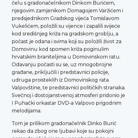
čelu s gradonačelnikom Dinkom Burićem,
njegovim zamjenikom Domagojem Varžićem i
predsjednikom Gradskog vijeća Tomislavom
Vukelićem, položili su vijence i zapalili svijeće
kod središnjeg križa na gradskom groblju, a
počast je odana i svima koji su položili život za
Domovinu kod spomen križa poginulim
hrvatskim braniteljima u Domovinskom ratu.
Odavanju počasti su se, uz mnogobrojne
građane, priključili i predstavnici policije,
udruga proisteklih iz Domovinskog rata
Valpovštine, te predstavnici političkih stranaka.
Svečnoj i dostojanstvenoj atmosferi pridonio je
I Puhački orkastar DVD-a Valpovo prigodnim
melodijama.
Tom je prilikom gradonačelnik Dinko Burić
rekao da zbog one ljubavi koje su pokojni