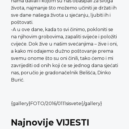
nama davali i kojom su nas obasipali za svoga
života, najmanje što možemo učiniti je držati ih
sve dane našega života u sjećanju, ljubiti ih i
poštovati.
-A u ove dane, kada to svi činimo, pokloniti se
na njihovim grobovima, zapaliti svijeće i položiti
cvijeće. Dok žive u našim svećanjima – žive i oni,
a kako mi odajemo dužno poštovanje prema
svemu onome što su oni činili, tako ćemo i mi
zavrijediti od onih koji će se jednog dana sjećati
nas, poručio je gradonačelnik Belišća, Dinko
Burić.
{gallery}FOTO/2016/0111sisvete{/gallery}
Najnovije VIJESTI