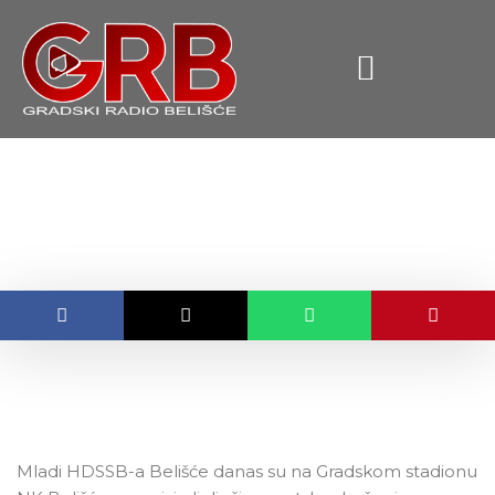
content
Mladi HDSSB-a organizirali
dječje sportsko druženje
OBJAVLJENO:
28.05.2016.
Mladi HDSSB-a Belišće danas su na Gradskom stadionu