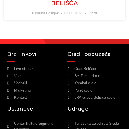
BELIŠĆA
Katarina Bošnjak
04/08/2026
12:20
Brzi linkovi
Grad i poduzeća
Live stream
Grad Belišće
Vijesti
Bel-Press d.o.o.
Voditelji
Kombel d.o.o.
Marketing
Polet d.o.o.
Kontakt
LRA Grada Belišća d.o.o.
Ustanove
Udruge
Centar kulture Sigmund
Turistička zajednica Grada