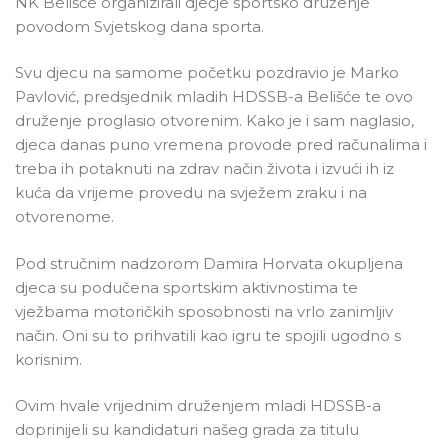
NK Belišće organizirali dječje sportsko druženje
povodom Svjetskog dana sporta.
Svu djecu na samome početku pozdravio je Marko
Pavlović, predsjednik mladih HDSSB-a Belišće te ovo
druženje proglasio otvorenim. Kako je i sam naglasio,
djeca danas puno vremena provode pred računalima i
treba ih potaknuti na zdrav način života i izvući ih iz
kuća da vrijeme provedu na svježem zraku i na
otvorenome.
Pod stručnim nadzorom Damira Horvata okupljena
djeca su podučena sportskim aktivnostima te
vježbama motoričkih sposobnosti na vrlo zanimljiv
način. Oni su to prihvatili kao igru te spojili ugodno s
korisnim.
Ovim hvale vrijednim druženjem mladi HDSSB-a
doprinijeli su kandidaturi našeg grada za titulu