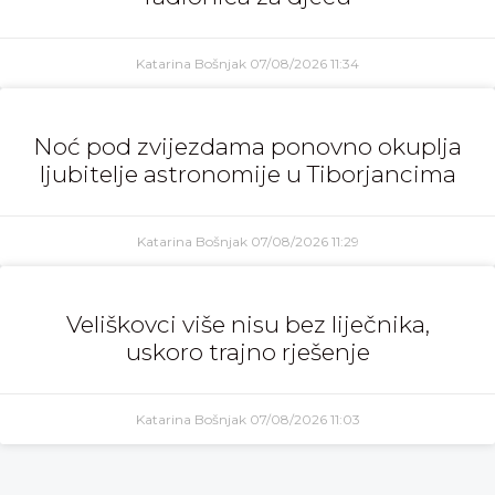
Katarina Bošnjak
07/08/2026
11:34
Noć pod zvijezdama ponovno okuplja
ljubitelje astronomije u Tiborjancima
Katarina Bošnjak
07/08/2026
11:29
Veliškovci više nisu bez liječnika,
uskoro trajno rješenje
Katarina Bošnjak
07/08/2026
11:03