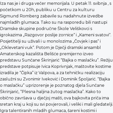
Iza nas je i druga večer memorijala. U petak 11. svibnja , s
početkom u 20h, publiku u Centru za kulturu
Sigmund Romberg zabavile su nadahnute izvedbe
najmlađih glumaca. Tako su na rasporedu bili nastupi
Dramske skupine područne Škole Veliškovci s
igrokazima „Razgovor poslije zornice“ i „Kameni svatovi“.
Posjetitelji su uživali i u monolozima „Čovjek i pas“ i
„Oklevetani vuk“. Potom je Dječji dramski ansambl
Amaterskog kazališta Belišće premijerno izveo
predstavu Sunčane Škrinjarić “Bajka o maslačku”. Režiju
predstave potpisuje Ivica Koprivnjak, maštovite kostime
izradila je “Čipka” iz Valpova, a za tehničku realizaciju
zaslužni su Zvonimir Iveković i Dominik Špoljarić. “Bajka
o maslačku” uprizorenje je poznatog djela Sunčane
Škrinjarić, “Plesna haljina žutog maslačka”. Kako to
obično završava u dječjoj mašti, ova bajkovita priča ima
sretan kraj u koji su svi povjerovali, i veliki i mali gledatelji.
Igra talentiranih mladih glumaca, šareni kostimi i