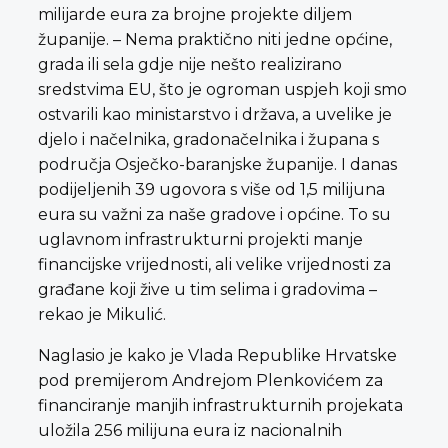
milijarde eura za brojne projekte diljem
županije. – Nema praktično niti jedne općine,
grada ili sela gdje nije nešto realizirano
sredstvima EU, što je ogroman uspjeh koji smo
ostvarili kao ministarstvo i država, a uvelike je
djelo i načelnika, gradonačelnika i župana s
područja Osječko-baranjske županije. I danas
podijeljenih 39 ugovora s više od 1,5 milijuna
eura su važni za naše gradove i općine. To su
uglavnom infrastrukturni projekti manje
financijske vrijednosti, ali velike vrijednosti za
građane koji žive u tim selima i gradovima –
rekao je Mikulić.
Naglasio je kako je Vlada Republike Hrvatske
pod premijerom Andrejom Plenkovićem za
financiranje manjih infrastrukturnih projekata
uložila 256 milijuna eura iz nacionalnih