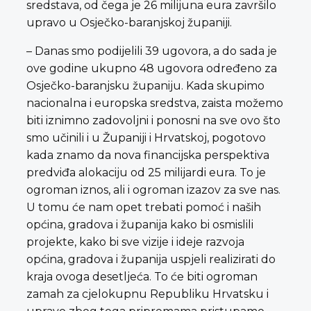
sredstava, od čega je 26 milijuna eura završilo
upravo u Osječko-baranjskoj županiji.
– Danas smo podijelili 39 ugovora, a do sada je
ove godine ukupno 48 ugovora određeno za
Osječko-baranjsku županiju. Kada skupimo
nacionalna i europska sredstva, zaista možemo
biti iznimno zadovoljni i ponosni na sve ovo što
smo učinili i u Županiji i Hrvatskoj, pogotovo
kada znamo da nova financijska perspektiva
predviđa alokaciju od 25 milijardi eura. To je
ogroman iznos, ali i ogroman izazov za sve nas.
U tomu će nam opet trebati pomoć i naših
općina, gradova i županija kako bi osmislili
projekte, kako bi sve vizije i ideje razvoja
općina, gradova i županija uspjeli realizirati do
kraja ovoga desetljeća. To će biti ogroman
zamah za cjelokupnu Republiku Hrvatsku i