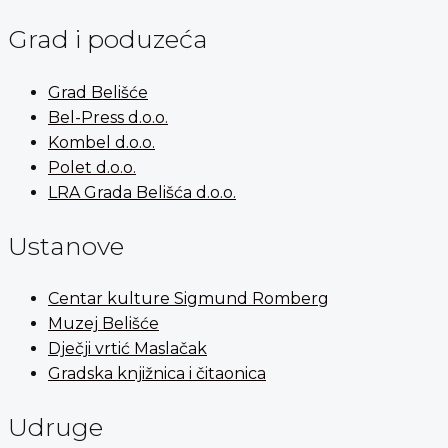
Grad i poduzeća
Grad Belišće
Bel-Press d.o.o.
Kombel d.o.o.
Polet d.o.o.
LRA Grada Belišća d.o.o.
Ustanove
Centar kulture Sigmund Romberg
Muzej Belišće
Dječji vrtić Maslačak
Gradska knjižnica i čitaonica
Udruge