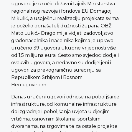
ugovore je uručio državni tajnik Ministarstva
regionalnog razvoja i fondova EU Domagoj
Mikulić, a uspješnu realizaciju projekata svima
je poželio obnašatelj dužnosti župana OBŽ
Mato Lukić.- Drago mi je vidjeti zadovoljstvo
gradonačelnika i načelnika kojima je upravo
uručeno 39 ugovora ukupne vrijednosti više
od 1,5 milijuna eura. Često smo svjedoci dodjeli
ovakvih ugovora, a nedavno su dodijeljeni i
ugovori za prekograničnu suradnju sa
Republikom Srbijom i Bosnom i
Hercegovinom.
Danas uručeni ugovori odnose na poboljšanje
infrastrukture, od komunalne infrastrukture
do izgradnje i poboljšanja uvjeta u dječjim
vrtićima, osnovnim školama, sportskim
dvoranama, na trgovima te za ostale projekte