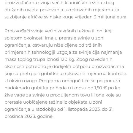
proizvođačima svinja većih klaoničkih težina zbog
otežanih uvjeta poslovanja uzrokovanih mjerama za
suzbijanje afričke svinjske kuge vrijedan 3 milijuna eura.
Proizvođači svinja većih završnih težina ili oni koji
spletom okolnosti imaju prerasle svinje u zoni
ograničenja, ostvaruju niže cijene od tržišnih
primjerenih tehnologiji uzgoja za svinje čija najmanja
masa toplog trupa iznosi 120 kg. Zbog navedenih
okolnosti potrebno je dodijeliti potporu proizvođačima
koji su pretrpjeli gubitke uzrokovane mjerama kontrole.
U okviru ovoga Programa omogućit će se potpora za
nadoknadu gubitka prihoda u iznosu do 1,50 € po kg
žive vage za svinje u produljenom tovu ili one koje su
prerasle uobičajene težine iz objekata u zoni
ograničenja u razdoblju od 1. listopada 2023. do 31.
prosinca 2023. godine.