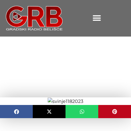
content
Ministarstvo poljoprivrede:
Posjednicima nadoknađeno
5,9 milijuna eura za
eutanazirane svinje
OBJAVLJENO:
13.11.2023.