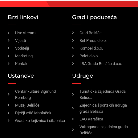
Brzi linkovi
Grad i poduzeća
Live stream
Grad Belišće
Vijesti
Bel-Press d.o.o.
Voditelji
Kombel d.o.o.
Marketing
Polet d.o.o.
Kontakt
LRA Grada Belišća d.o.o.
Ustanove
Udruge
Centar kulture Sigmund
Turistička zajednica Grada
Romberg
Belišća
Muzej Belišće
Zajednica športskih udruga
grada Belišća
Dječji vrtić Maslačak
LAG Karašica
Gradska knjižnica i čitaonica
Vatrogasna zajednica grada
Belišće