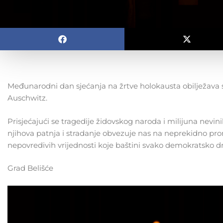
Međunarodni dan sjećanja na žrtve holokausta obilježava s
Auschwitz.
Prisjećajući se tragedije židovskog naroda i milijuna nevi
njihova patnja i stradanje obvezuje nas na neprekidno prom
nepovredivih vrijednosti koje baštini svako demokratsko d
Grad Belišće