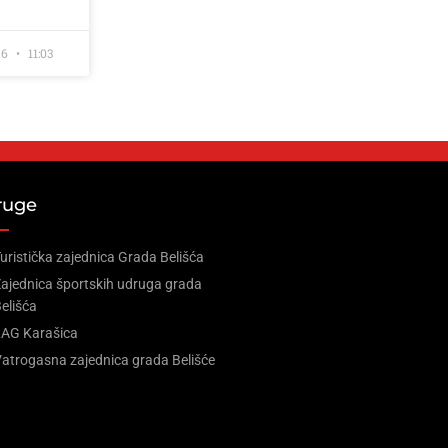
26
11:03
ruge
uristička zajednica Grada Belišća
ajednica športskih udruga grada
elišća
LAG Karašica
atrogasna zajednica grada Belišće