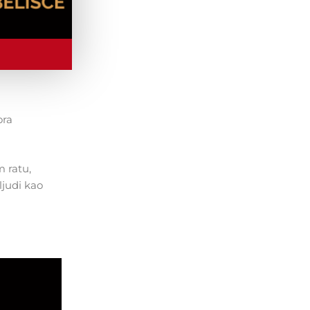
ora
m ratu,
ljudi kao