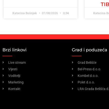
TI
Katarina Bošnjak
07/08/2026
11:34
Katarina 
Brzi linkovi
Grad i poduzeća
Live stream
Grad Belišće
Vijesti
Bel-Press d.o.o.
Voditelji
Kombel d.o.o.
Marketing
Polet d.o.o.
Kontakt
LRA Grada Belišća d.