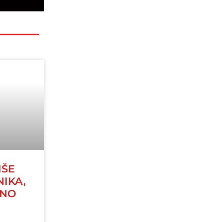
IŠE
NIKA,
JNO