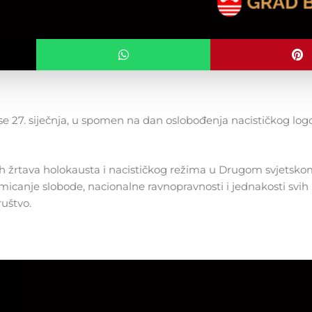
e 27. siječnja, u spomen na dan oslobođenja nacističkog log
nih žrtava holokausta i nacističkog režima u Drugom svjetsko
icanje slobode, nacionalne ravnopravnosti i jednakosti svih 
ruštvo.