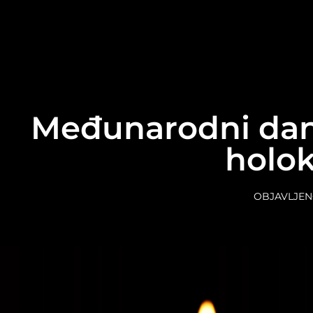
content
Međunarodni dan 
holo
OBJAVLJEN