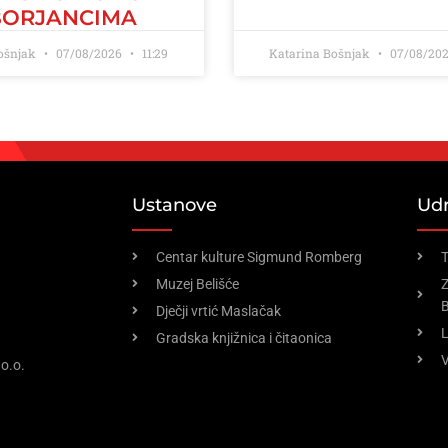
BORJANCIMA
Bošnjak
07/08/2026
11:29
Katarina Bošnjak
07/08/20
Ustanove
Ud
Centar kulture Sigmund Romberg
T
Muzej Belišće
Z
B
Dječji vrtić Maslačak
Gradska knjižnica i čitaonica
V
o.o.