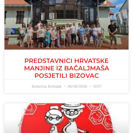
PREDSTAVNICI HRVATSKE
MANJINE IZ BAČALJMAŠA
POSJETILI BIZOVAC
Katarina Bošnjak
06/08/2026
10:07