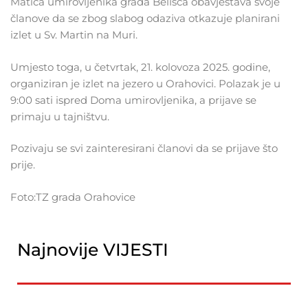
Matica umirovljenika grada Belišća obavještava svoje
članove da se zbog slabog odaziva otkazuje planirani
izlet u Sv. Martin na Muri.
Umjesto toga, u četvrtak, 21. kolovoza 2025. godine,
organiziran je izlet na jezero u Orahovici. Polazak je u
9:00 sati ispred Doma umirovljenika, a prijave se
primaju u tajništvu.
Pozivaju se svi zainteresirani članovi da se prijave što
prije.
Foto:TZ grada Orahovice
Najnovije VIJESTI