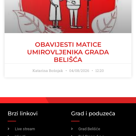
OBAVIJESTI MATICE
UMIROVLJENIKA GRADA
BELIŠĆA
Katarina Bošnjak
04/08/2026
12:20
Brzi linkovi
Grad i poduzeća
Live stream
Grad Belišće