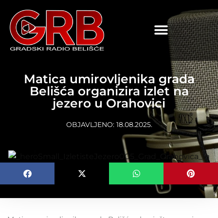
content
Matica umirovljenika grada
Belišća organizira izlet na
jezero u Orahovici
OBJAVLJENO:
18.08.2025.