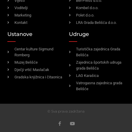
Vijesti
Bel-Press d.o.o.
Voditelji
Kombel d.o.o.
Marketing
Polet d.o.o.
Kontakt
LRA Grada Belišća d.o.o.
Ustanove
Udruge
Centar kulture Sigmund
Turistička zajednica Grada
Romberg
Belišća
Muzej Belišće
Zajednica športskih udruga
grada Belišća
Dječji vrtić Maslačak
LAG Karašica
Gradska knjižnica i čitaonica
Vatrogasna zajednica grada
Belišće
© Sva prava zadržana