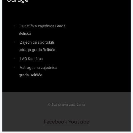
Turistička zajednica Grada
Belišća
Zajednica športskih
udruga grada Belišća
LAG Karašica
Vatrogasna zajednica
grada Belišće
© Sva prava zadržana
Facebook
Youtube