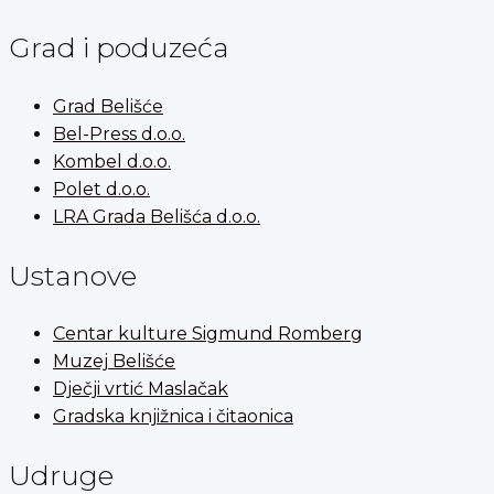
Grad i poduzeća
Grad Belišće
Bel-Press d.o.o.
Kombel d.o.o.
Polet d.o.o.
LRA Grada Belišća d.o.o.
Ustanove
Centar kulture Sigmund Romberg
Muzej Belišće
Dječji vrtić Maslačak
Gradska knjižnica i čitaonica
Udruge