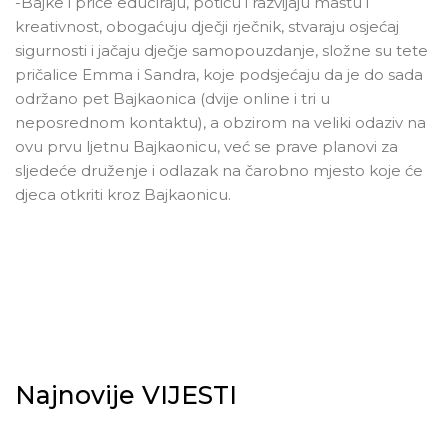
-Bajke i priče educiraju, potiču i razvijaju maštu i
kreativnost, obogaćuju dječji rječnik, stvaraju osjećaj
sigurnosti i jačaju dječje samopouzdanje, složne su tete
pričalice Emma i Sandra, koje podsjećaju da je do sada
održano pet Bajkaonica (dvije online i tri u
neposrednom kontaktu), a obzirom na veliki odaziv na
ovu prvu ljetnu Bajkaonicu, već se prave planovi za
sljedeće druženje i odlazak na čarobno mjesto koje će
djeca otkriti kroz Bajkaonicu.
Najnovije VIJESTI