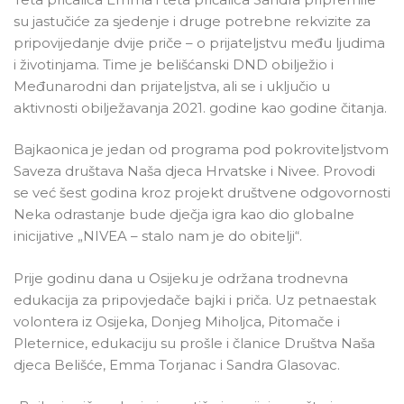
su jastučiće za sjedenje i druge potrebne rekvizite za
pripovijedanje dvije priče – o prijateljstvu među ljudima
i životinjama. Time je belišćanski DND obilježio i
Međunarodni dan prijateljstva, ali se i uključio u
aktivnosti obilježavanja 2021. godine kao godine čitanja.
Bajkaonica je jedan od programa pod pokroviteljstvom
Saveza društava Naša djeca Hrvatske i Nivee. Provodi
se već šest godina kroz projekt društvene odgovornosti
Neka odrastanje bude dječja igra kao dio globalne
inicijative „NIVEA – stalo nam je do obitelji“.
Prije godinu dana u Osijeku je održana trodnevna
edukacija za pripovjedače bajki i priča. Uz petnaestak
volontera iz Osijeka, Donjeg Miholjca, Pitomače i
Pleternice, edukaciju su prošle i članice Društva Naša
djeca Belišće, Emma Torjanac i Sandra Glasovac.