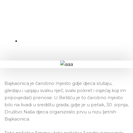
Ljetna Bajkaonica u Belišću
OBJAVLJENO:
03.08.2021.
Bajkaonica je čarobno mjesto gdje djeca slušaju,
gledaju i upijaju svaku riječ, svaki pokret i osjećaj koji im
pripovjedači prenose. U Belišću je to čarobno mjesto
bilo na livadi u središtu grada, gdje je u petak, 30. srpnja,
Društvo Naša djeca organiziralo prvu u nizu ljetnih
Bajkaonica.
Teta pričalica Emma i teta pričalica Sandra pripremile