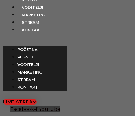
Preskoči
content
VODITELJI
na
MARKETING
sadržaj
STREAM
KONTAKT
POČETNA
VIJESTI
VODITELJI
MARKETING
STREAM
KONTAKT
LIVE STREAM
Facebook-f
Youtube