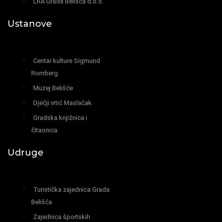
LRA Grada Belišća d.o.o.
Ustanove
Centar kulture Sigmund
Romberg
Muzej Belišće
Dječji vrtić Maslačak
Gradska knjižnica i
čitaonica
Udruge
Turistička zajednica Grada
Belišća
Zajednica športskih