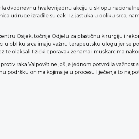
čila dvodnevnu hvalevrijednu akciju u sklopu nacionalne
članica udruge izradile su čak 112 jastuka u obliku srca, na
entru Osijek, točnije Odjelu za plastičnu kirurgiju i rekon
uci u obliku srca imaju važnu terapeutsku ulogu jer se p
 rez te olakšali fizički oporavak ženama i muškarcima nako
protiv raka Valpovštine još je jednom potvrdila važnost so
vnu podršku onima kojima je u procesu liječenja to najpot