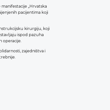
 manifestacije „Hrvatska
mijenjenih pacijentima koji
strukcijsku kirurgiju, koji
ostavljaju ispod pazuha
n operacije.
lidarnosti, zajedništva i
rebnije.