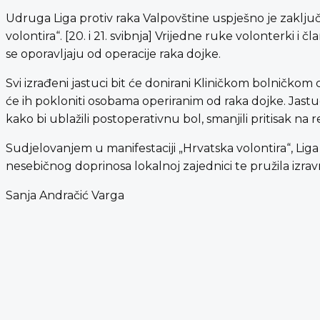
Udruga Liga protiv raka Valpovštine uspješno je zaklju
volontira“. [20. i 21. svibnja] Vrijedne ruke volonterki i 
se oporavljaju od operacije raka dojke.
Svi izrađeni jastuci bit će donirani Kliničkom bolničkom c
će ih pokloniti osobama operiranim od raka dojke. Jast
kako bi ublažili postoperativnu bol, smanjili pritisak na
Sudjelovanjem u manifestaciji „Hrvatska volontira“, Liga 
nesebičnog doprinosa lokalnoj zajednici te pružila izra
Sanja Andračić Varga