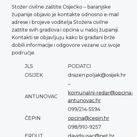
Stožer civilne zaštite Osječko – baranjske
županije objavio je kontakte odnosno e-mail
adrese i brojeve voditelja Stožera civilne
zaštite svih gradova i općina u našoj županiji.
Kontakti se objavljuju kako bi građani brže
dobili informacije i odgovore vezane uz svoje
područje.
JLS
PODATCI
OSIJEK
drazen.poljak@osijek.hr
–
komunalni-redar@opcina-
ANTUNOVAC
antunovac.hr
099/214-5594
ČEPIN
opcina@cepin.hr
098/910-9257
ERDUT
davidsusac@net.hr