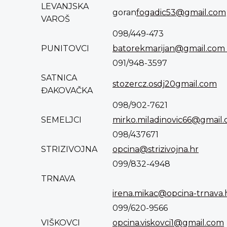
LEVANJSKA
goran
fogadic53@gmail.com
VAROŠ
098/449-473
PUNITOVCI
batorekmarijan@gmail.com
091/948-3597
SATNICA
stozercz.osdj20gmail.com
ĐAKOVAČKA
098/902-7621
SEMELJCI
mirko.miladinovic66@gmail
098/437671
STRIZIVOJNA
opcina@strizivojna.hr
099/832-4948
TRNAVA
irena.mikac@opcina-trnava.
099/620-9566
VIŠKOVCI
opcina.viskovci1@gmail.com