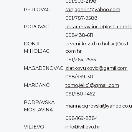
091/503-2198
PETLOVAC
sanjaperin@yahoo.com
091/787-9588
POPOVAC
oscar.mravlincic@os.t-com.h
098/438-611
DONJI
crveni-kriz-d.miholjac@os.t-
MIHOLJAC
com.hr
091/264-2555
MAGADENOVAC
zlatkovukovic@gamil.com
098/339-30
MARIJANCI
tomo.jelic1@gmail.com
091/180-1462
PODRAVSKA
marinacigrovski@yahoo.co.
MOSLAVINA
098/169-8384
VILJEVO
info@viljevo.hr