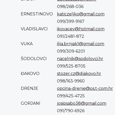
098/268-036
ERNESTINOVO
katiczeljko@gmail.com
099/399-9167
VLADISLAVCI
ikovacev@hotmail.com
091/2481-872
VUKA
ilija.brnjak1@gmail.com
099/309-6201
ŠODOLOVCI
nacelnik@sodolovci.hr
099/525-8705
ĐAKOVO
stozer.cz@djakovo.hr
098/163-9960
DRENJE
opcina-drenje@os.t-com.hr
099/425-4725
GORJANI
josipsabo38@gmail.com
091/790-6926