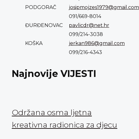
PODGORAČ
josipmojzes1979@gmail.com
091/669-8014
ĐURĐENOVAC
pavlicdr@net.hr
099/214-3038
KOŠKA
jerkan986@gmail.com
099/216-4343
Najnovije VIJESTI
Održana osma ljetna
kreativna radionica za djecu