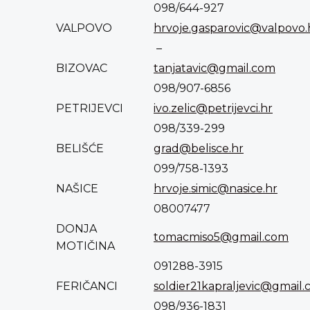
098/644-927
VALPOVO
hrvoje.gasparovic@valpovo.
–
BIZOVAC
tanjatavic@gmail.com
098/907-6856
PETRIJEVCI
ivo.zelic@petrijevci.hr
098/339-299
BELIŠĆE
grad@belisce.hr
099/758-1393
NAŠICE
hrvoje.simic@nasice.hr
08007477
DONJA
tomacmiso5@gmail.com
MOTIČINA
091288-3915
FERIČANCI
soldier21kapraljevic@gmail
098/936-1831