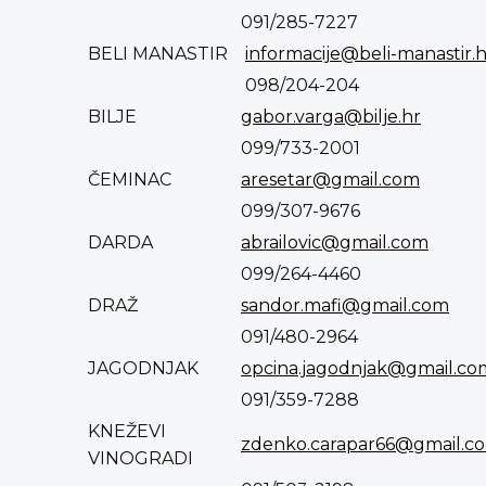
091/285-7227
BELI MANASTIR
informacije@beli-manastir.h
098/204-204
BILJE
gabor.varga@bilje.hr
099/733-2001
ČEMINAC
aresetar@gmail.com
099/307-9676
DARDA
abrailovic@gmail.com
099/264-4460
DRAŽ
sandor.mafi@gmail.com
091/480-2964
JAGODNJAK
opcina.jagodnjak@gmail.co
091/359-7288
KNEŽEVI
zdenko.carapar66@gmail.c
VINOGRADI