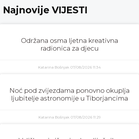
Najnovije VIJESTI
Održana osma ljetna kreativna
radionica za djecu
Katarina Bošnjak
07/08/2026
11:34
Noć pod zvijezdama ponovno okuplja
ljubitelje astronomije u Tiborjancima
Katarina Bošnjak
07/08/2026
11:29