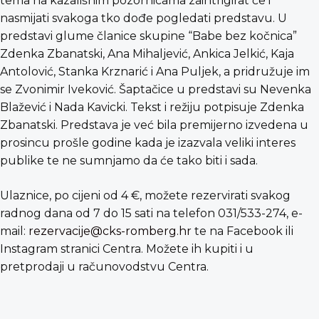
tema na kazališnim pozornicama zaintrigirat će i
nasmijati svakoga tko dođe pogledati predstavu. U
predstavi glume članice skupine “Babe bez kočnica”
Zdenka Zbanatski, Ana Mihaljević, Ankica Jelkić, Kaja
Antolović, Stanka Krznarić i Ana Puljek, a pridružuje im
se Zvonimir Iveković. Šaptačice u predstavi su Nevenka
Blažević i Nada Kavicki. Tekst i režiju potpisuje Zdenka
Zbanatski. Predstava je već bila premijerno izvedena u
prosincu prošle godine kada je izazvala veliki interes
publike te ne sumnjamo da će tako biti i sada.
Ulaznice, po cijeni od 4 €, možete rezervirati svakog
radnog dana od 7 do 15 sati na telefon 031/533-274, e-
mail:
rezervacije@cks-romberg.hr
te na Facebook ili
Instagram stranici Centra. Možete ih kupiti i u
pretprodaji u računovodstvu Centra.