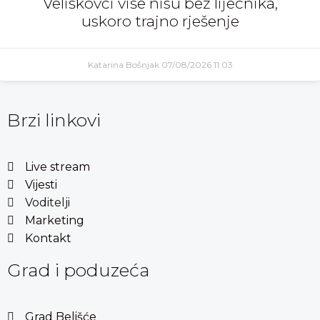
Veliškovci više nisu bez liječnika,
uskoro trajno rješenje
Katarina Bošnjak
07/08/2026
11:03
Brzi linkovi
Live stream
Vijesti
Voditelji
Marketing
Kontakt
Grad i poduzeća
Grad Belišće