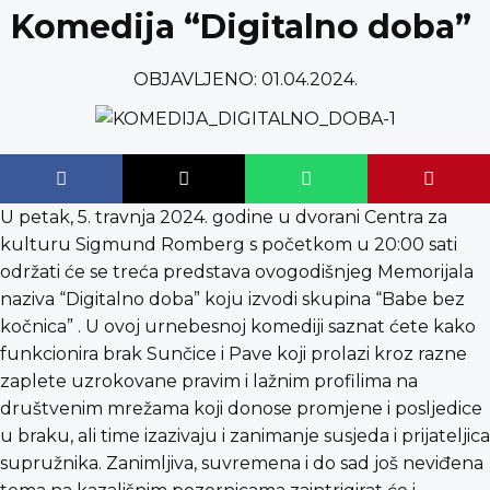
content
Komedija “Digitalno doba”
OBJAVLJENO:
01.04.2024.
U petak, 5. travnja 2024. godine u dvorani Centra za
kulturu Sigmund Romberg s početkom u 20:00 sati
održati će se treća predstava ovogodišnjeg Memorijala
naziva “Digitalno doba” koju izvodi skupina “Babe bez
kočnica” . U ovoj urnebesnoj komediji saznat ćete kako
funkcionira brak Sunčice i Pave koji prolazi kroz razne
zaplete uzrokovane pravim i lažnim profilima na
društvenim mrežama koji donose promjene i posljedice
u braku, ali time izazivaju i zanimanje susjeda i prijateljica
supružnika. Zanimljiva, suvremena i do sad još neviđena