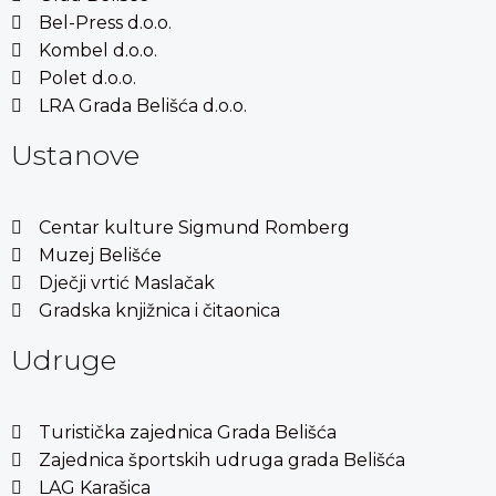
Bel-Press d.o.o.
Kombel d.o.o.
Polet d.o.o.
LRA Grada Belišća d.o.o.
Ustanove
Centar kulture Sigmund Romberg
Muzej Belišće
Dječji vrtić Maslačak
Gradska knjižnica i čitaonica
Udruge
Turistička zajednica Grada Belišća
Zajednica športskih udruga grada Belišća
LAG Karašica