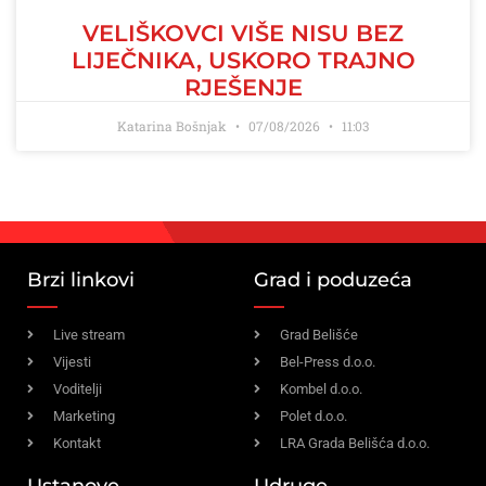
VELIŠKOVCI VIŠE NISU BEZ
LIJEČNIKA, USKORO TRAJNO
RJEŠENJE
Katarina Bošnjak
07/08/2026
11:03
Brzi linkovi
Grad i poduzeća
Live stream
Grad Belišće
Vijesti
Bel-Press d.o.o.
Voditelji
Kombel d.o.o.
Marketing
Polet d.o.o.
Kontakt
LRA Grada Belišća d.o.o.