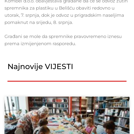
Kombel d.o.o. obavještava građane da će se odvoz žutih
spremnika za plastiku u Belišću obaviti redovno u
utorak, 7. srpnja, dok je odvoz u prigradskim naseljima
pomaknut na srijedu, 8. srpnja.
Građani se mole da spremnike pravovremeno iznesu
prema izmijenjenom rasporedu.
Najnovije VIJESTI