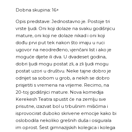
Dobna skupina: 16+
Opis predstave: Jednostavno je. Postoje tri
vrste ljudi. Oni koji dolaze na svaku godišnjicu
mature, oni koji ne dolaze nikad i oni koji
dođu prvi put tek nakon što imaju u ruci
ugovor na neodređeno, vjenčani list i ako je
moguće dijete ili dva. U dvadeset godina,
dobri ljudi mogu postat zli, a zli ljudi mogu
postat uzori u društvu. Neke tajne dobro je
odnijet sa sobom u grob, a nekih se dobro
prisjetiti s vremena na vrijeme. Recimo, na
20-toj godišnjici mature. Nova komedija
Kerekesh Teatra spustit će na zemlju sve
prisutne, izazvat bol u trbušnim mišićima i
isprovocirat duboko skrivene emocije kako bi
oslobodila nekoliko grešnih duša i osigurala
im oprost. Šest gimnazijskih kolegica i kolega