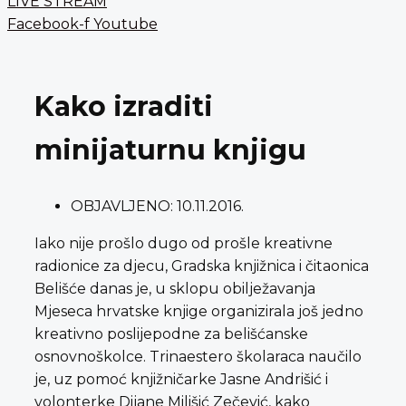
LIVE STREAM
Facebook-f
Youtube
Kako izraditi
minijaturnu knjigu
OBJAVLJENO:
10.11.2016.
Iako nije prošlo dugo od prošle kreativne
radionice za djecu, Gradska knjižnica i čitaonica
Belišće danas je, u sklopu obilježavanja
Mjeseca hrvatske knjige organizirala još jedno
kreativno poslijepodne za belišćanske
osnovnoškolce. Trinaestero školaraca naučilo
je, uz pomoć knjižničarke Jasne Andrišić i
volonterke Dijane Milišić Zečević, kako