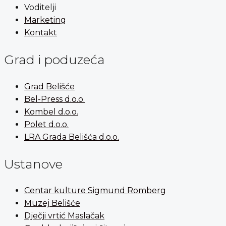
Voditelji
Marketing
Kontakt
Grad i poduzeća
Grad Belišće
Bel-Press d.o.o.
Kombel d.o.o.
Polet d.o.o.
LRA Grada Belišća d.o.o.
Ustanove
Centar kulture Sigmund Romberg
Muzej Belišće
Dječji vrtić Maslačak