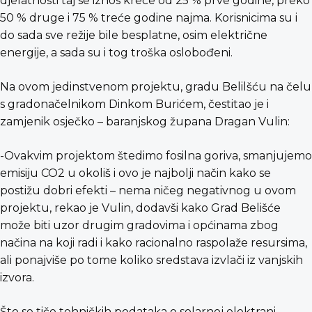
djelatnosti taj se iznos kreće od 25 % prve godine, preko
50 % druge i 75 % treće godine najma. Korisnicima su i
do sada sve režije bile besplatne, osim električne
energije, a sada su i tog troška oslobođeni.
Na ovom jedinstvenom projektu, gradu Belilšću na čelu
s gradonačelnikom Dinkom Burićem, čestitao je i
zamjenik osječko – baranjskog župana Dragan Vulin:
-Ovakvim projektom štedimo fosilna goriva, smanjujemo
emisiju CO2 u okoliš i ovo je najbolji način kako se
postižu dobri efekti – nema ničeg negativnog u ovom
projektu, rekao je Vulin, dodavši kako Grad Belišće
može biti uzor drugim gradovima i općinama zbog
načina na koji radi i kako racionalno raspolaže resursima,
ali ponajviše po tome koliko sredstava izvlači iz vanjskih
izvora.
Što se tiče tehničkih podataka o solarnoj elektrani,