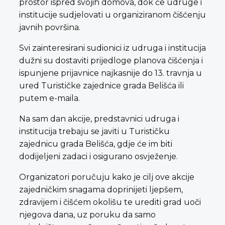
prostor ispred svojih domova, dok će udruge i
institucije sudjelovati u organiziranom čišćenju
javnih površina.
Svi zainteresirani sudionici iz udruga i institucija
dužni su dostaviti prijedloge planova čišćenja i
ispunjene prijavnice najkasnije do 13. travnja u
ured Turističke zajednice grada Belišća ili
putem e-maila.
Na sam dan akcije, predstavnici udruga i
institucija trebaju se javiti u Turističku
zajednicu grada Belišća, gdje će im biti
dodijeljeni zadaci i osigurano osvježenje.
Organizatori poručuju kako je cilj ove akcije
zajedničkim snagama doprinijeti ljepšem,
zdravijem i čišćem okolišu te urediti grad uoči
njegova dana, uz poruku da samo