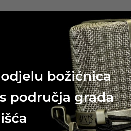
dodjelu božićnica
s područja grada
išća