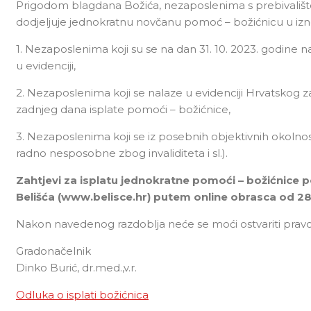
Prigodom blagdana Božića, nezaposlenima s prebivalištem
dodjeljuje jednokratnu novčanu pomoć – božićnicu u iz
1. Nezaposlenima koji su se na dan 31. 10. 2023. godine na
u evidenciji,
2. Nezaposlenima koji se nalaze u evidenciji Hrvatskog za
zadnjeg dana isplate pomoći – božićnice,
3. Nezaposlenima koji se iz posebnih objektivnih okolno
radno nesposobne zbog invaliditeta i sl.).
Zahtjevi za isplatu jednokratne pomoći – božićnice
Belišća (www.belisce.hr)
putem online obrasca od 28.
Nakon navedenog razdoblja neće se moći ostvariti pravo
Gradonačelnik
Dinko Burić, dr.med.,v.r.
Odluka o isplati božićnica