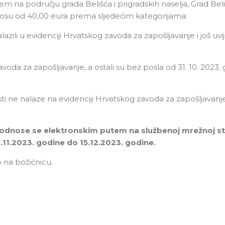
 na području grada Belišća i prigradskih naselja, Grad Bel
nosu od 40,00 eura prema sljedećim kategorijama:
lazili u evidenciji Hrvatskog zavoda za zapošljavanje i još uvi
voda za zapošljavanje, a ostali su bez posla od 31. 10. 2023.
sti ne nalaze na evidenciji Hrvatskog zavoda za zapošljavan
 podnose se elektronskim putem na službenoj mrežnoj st
11.2023. godine do 15.12.2023. godine.
 na božićnicu.