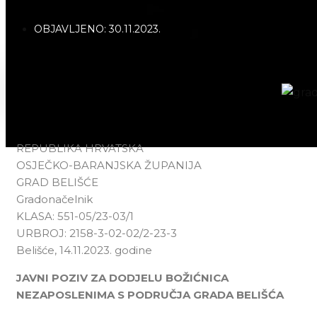
OBJAVLJENO:
30.11.2023.
REPUBLIKA HRVATSKA
OSJEČKO-BARANJSKA ŽUPANIJA
GRAD BELIŠĆE
Gradonačelnik
KLASA: 551-05/23-03/1
URBROJ: 2158-3-02-02/2-23-3
Belišće, 14.11.2023. godine
JAVNI POZIV ZA DODJELU BOŽIĆNICA
NEZAPOSLENIMA S PODRUČJA GRADA BELIŠĆA