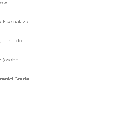
išće
jek se nalaze
 godine do
je (osobe
ranici
Grada