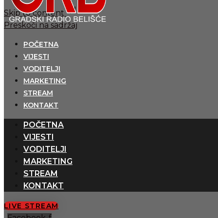
Skip to content
Preskoči na sadržaj
POČETNA
VIJESTI
VODITELJI
MARKETING
STREAM
KONTAKT
POČETNA
VIJESTI
VODITELJI
MARKETING
STREAM
KONTAKT
LIVE STREAM
Facebook-f