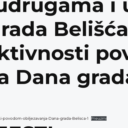
 udrugama i
grada Belišć
aktivnosti p
ja Dana grad
ti-povodom-obiljezavanja-Dana-grada-Belisca-1
Preuzmi