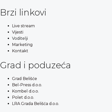
Brzi linkovi
Live stream
Vijesti
Voditelji
Marketing
Kontakt
Grad i poduzeća
Grad Belišće
Bel-Press d.o.o.
Kombel d.o.o.
Polet d.o.o.
LRA Grada Belišća d.o.o.