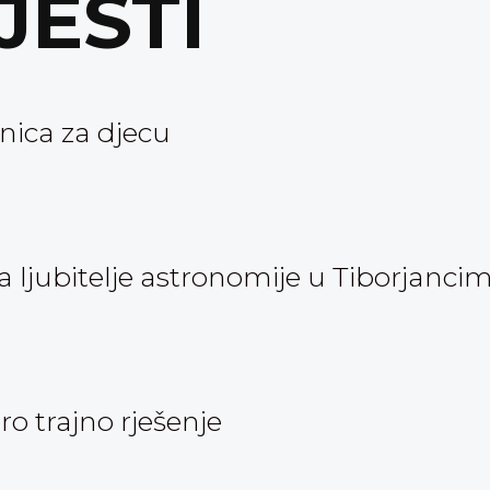
IJESTI
nica za djecu
ljubitelje astronomije u Tiborjanci
oro trajno rješenje