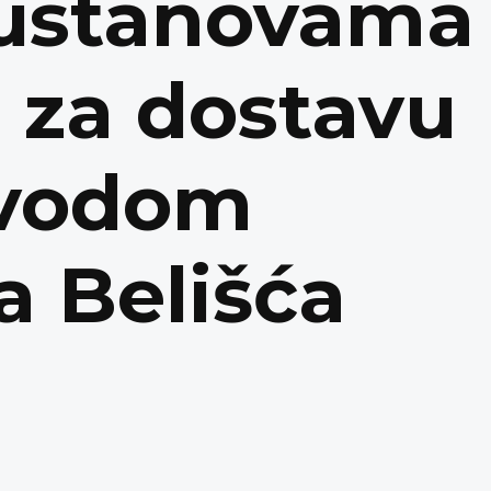
 ustanovama
a za dostavu
ovodom
a Belišća