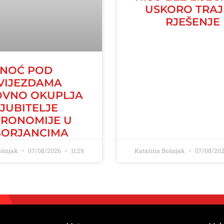
USKORO TRA
RJEŠENJE
NOĆ POD
VIJEZDAMA
VNO OKUPLJA
LJUBITELJE
TRONOMIJE U
BORJANCIMA
Bošnjak
07/08/2026
11:29
Katarina Bošnjak
07/08/20