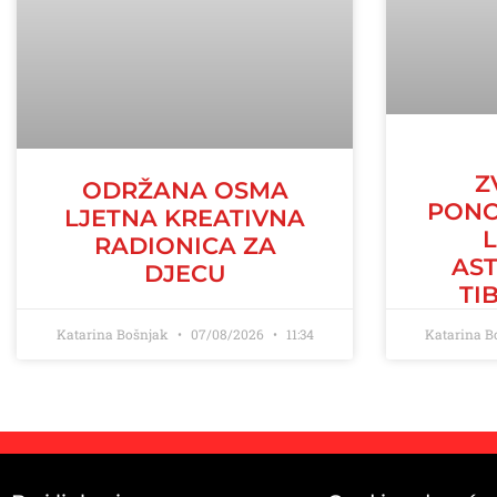
Z
ODRŽANA OSMA
PONO
LJETNA KREATIVNA
RADIONICA ZA
AS
DJECU
TI
Katarina Bošnjak
07/08/2026
11:34
Katarina 