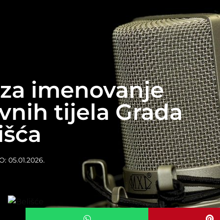
j za imenovanje
vnih tijela Grada
išća
O:
05.01.2026.