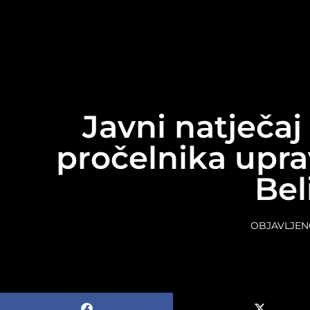
content
Javni natječa
pročelnika upra
Bel
OBJAVLJEN