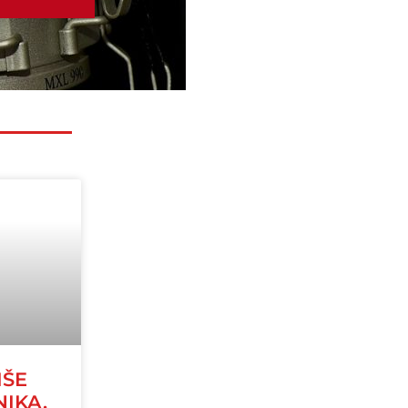
IŠE
NIKA,