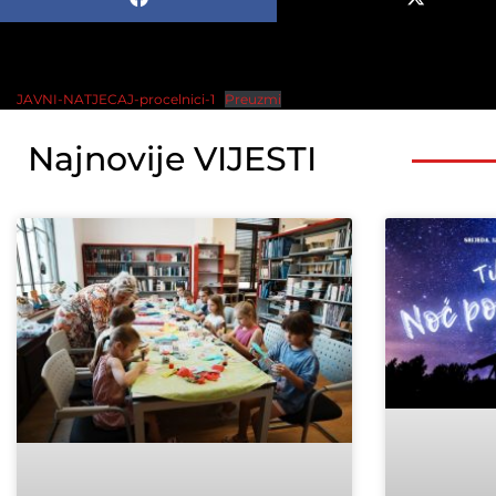
JAVNI-NATJECAJ-procelnici-1
Preuzmi
Najnovije VIJESTI