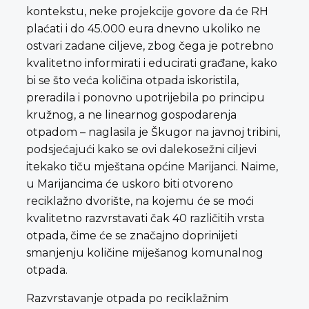
kontekstu, neke projekcije govore da će RH
plaćati i do 45.000 eura dnevno ukoliko ne
ostvari zadane ciljeve, zbog čega je potrebno
kvalitetno informirati i educirati građane, kako
bi se što veća količina otpada iskoristila,
preradila i ponovno upotrijebila po principu
kružnog, a ne linearnog gospodarenja
otpadom – naglasila je Škugor na javnoj tribini,
podsjećajući kako se ovi dalekosežni ciljevi
itekako tiču mještana općine Marijanci. Naime,
u Marijancima će uskoro biti otvoreno
reciklažno dvorište, na kojemu će se moći
kvalitetno razvrstavati čak 40 različitih vrsta
otpada, čime će se značajno doprinijeti
smanjenju količine miješanog komunalnog
otpada.
Razvrstavanje otpada po reciklažnim