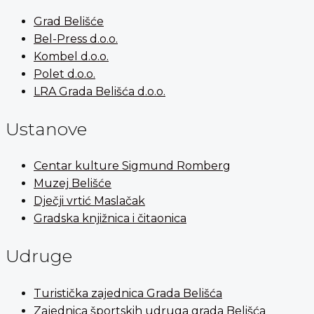
Grad Belišće
Bel-Press d.o.o.
Kombel d.o.o.
Polet d.o.o.
LRA Grada Belišća d.o.o.
Ustanove
Centar kulture Sigmund Romberg
Muzej Belišće
Dječji vrtić Maslačak
Gradska knjižnica i čitaonica
Udruge
Turistička zajednica Grada Belišća
Zajednica športskih udruga grada Belišća