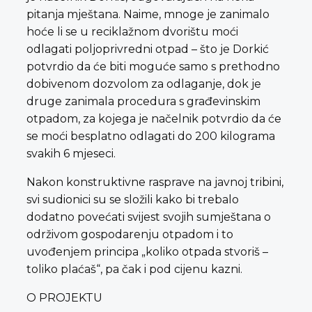
pitanja mještana. Naime, mnoge je zanimalo
hoće li se u reciklažnom dvorištu moći
odlagati poljoprivredni otpad – što je Dorkić
potvrdio da će biti moguće samo s prethodno
dobivenom dozvolom za odlaganje, dok je
druge zanimala procedura s građevinskim
otpadom, za kojega je načelnik potvrdio da će
se moći besplatno odlagati do 200 kilograma
svakih 6 mjeseci.
Nakon konstruktivne rasprave na javnoj tribini,
svi sudionici su se složili kako bi trebalo
dodatno povećati svijest svojih sumještana o
održivom gospodarenju otpadom i to
uvođenjem principa „koliko otpada stvoriš –
toliko plaćaš“, pa čak i pod cijenu kazni.
O PROJEKTU