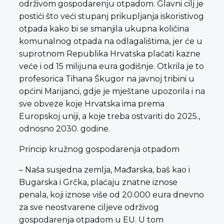
održivom gospodarenju otpadom. Glavni cilj je
postići što veći stupanj prikupljanja iskoristivog
otpada kako bi se smanjila ukupna količina
komunalnog otpada na odlagalištima, jer će u
suprotnom Republika Hrvatska plaćati kazne
veće i od 15 milijuna eura godišnje. Otkrila je to
profesorica Tihana Škugor na javnoj tribini u
općini Marijanci, gdje je mještane upozorila i na
sve obveze koje Hrvatska ima prema
Europskoj uniji, a koje treba ostvariti do 2025.,
odnosno 2030. godine.
Princip kružnog gospodarenja otpadom
– Naša susjedna zemlja, Mađarska, baš kao i
Bugarska i Grčka, plaćaju znatne iznose
penala, koji iznose više od 20.000 eura dnevno
za sve neostvarene ciljeve održivog
gospodarenja otpadom u EU. U tom