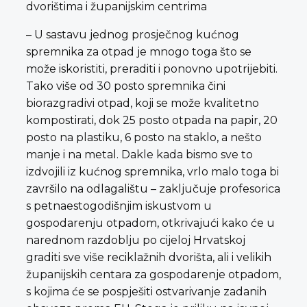
dvorištima i županijskim centrima
– U sastavu jednog prosječnog kućnog
spremnika za otpad je mnogo toga što se
može iskoristiti, preraditi i ponovno upotrijebiti.
Tako više od 30 posto spremnika čini
biorazgradivi otpad, koji se može kvalitetno
kompostirati, dok 25 posto otpada na papir, 20
posto na plastiku, 6 posto na staklo, a nešto
manje i na metal. Dakle kada bismo sve to
izdvojili iz kućnog spremnika, vrlo malo toga bi
završilo na odlagalištu – zaključuje profesorica
s petnaestogodišnjim iskustvom u
gospodarenju otpadom, otkrivajući kako će u
narednom razdoblju po cijeloj Hrvatskoj
graditi sve više reciklažnih dvorišta, ali i velikih
županijskih centara za gospodarenje otpadom,
s kojima će se pospješiti ostvarivanje zadanih