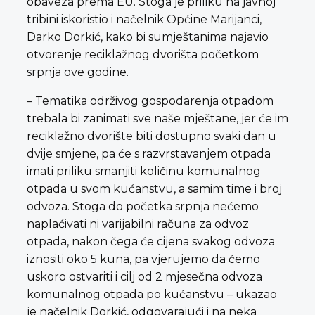
obaveza prema EU. Stoga je priliku na javnoj
tribini iskoristio i načelnik Općine Marijanci,
Darko Dorkić, kako bi sumještanima najavio
otvorenje reciklažnog dvorišta početkom
srpnja ove godine.
– Tematika održivog gospodarenja otpadom
trebala bi zanimati sve naše mještane, jer će im
reciklažno dvorište biti dostupno svaki dan u
dvije smjene, pa će s razvrstavanjem otpada
imati priliku smanjiti količinu komunalnog
otpada u svom kućanstvu, a samim time i broj
odvoza. Stoga do početka srpnja nećemo
naplaćivati ni varijabilni računa za odvoz
otpada, nakon čega će cijena svakog odvoza
iznositi oko 5 kuna, pa vjerujemo da ćemo
uskoro ostvariti i cilj od 2 mjesečna odvoza
komunalnog otpada po kućanstvu – ukazao
je načelnik Dorkić, odgovarajući i na neka