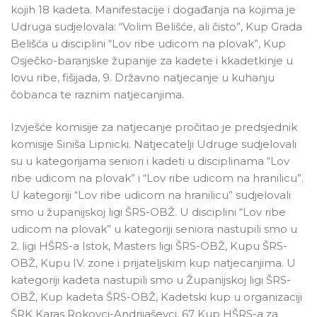
kojih 18 kadeta. Manifestacije i događanja na kojima je
Udruga sudjelovala: “Volim Belišće, ali čisto”, Kup Grada
Belišća u disciplini “Lov ribe udicom na plovak”, Kup
Osječko-baranjske županije za kadete i kkadetkinje u
lovu ribe, fišijada, 9. Državno natjecanje u kuhanju
čobanca te raznim natjecanjima.
Izvješće komisije za natjecanje pročitao je predsjednik
komisije Siniša Lipnicki. Natjecatelji Udruge sudjelovali
su u kategorijama seniori i kadeti u disciplinama “Lov
ribe udicom na plovak” i “Lov ribe udicom na hranilicu”.
U kategoriji “Lov ribe udicom na hranilicu” sudjelovali
smo u županijskoj ligi ŠRS-OBŽ. U disciplini “Lov ribe
udicom na plovak” u kategoriji seniora nastupili smo u
2. ligi HŠRS-a Istok, Masters ligi ŠRS-OBŽ, Kupu ŠRS-
OBŽ, Kupu IV. zone i prijateljskim kup natjecanjima. U
kategoriji kadeta nastupili smo u Županijskoj ligi ŠRS-
OBŽ, Kup kadeta ŠRS-OBŽ, Kadetski kup u organizaciji
ŠRK Karas Rokovci-Andrijaševci, 67 Kup HŠRS-a za