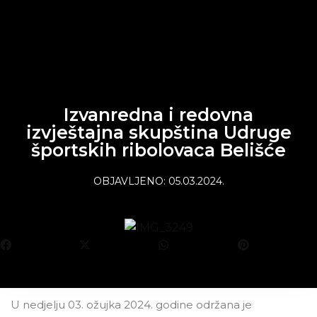
content
Izvanredna i redovna
izvještajna skupština Udruge
športskih ribolovaca Belišće
OBJAVLJENO:
05.03.2024.
U nedjelju 03. ožujka 2024. godine održana je