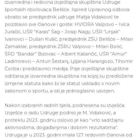
izvanredna i redovna izvještajna skupština Udruge
športskih ribolovaca Belišće. Ispred Upravnog odbora
obratio se predsjednik udruge Matija Vidaković te
pozdravio sve članove i goste: HVIDRA Valpovo – Ivica
Juračić, UŠR “Karas” Šag – Josip Nagy, UŠR “Linjak”
Ivanovci – Dušan Kušić, predsjednik ZŠU Belišće – Milan
Zamaklar, predsjednik ZŠRU Valpovo – Milan Borić,
ŠRD “Bandar” Bizovac – Albert Katančić, UŠR “Amur”
Ladimirevci – Antun Šestanj, Ljiljana Harangozo, Tihomir
Čorba i predstavnici medija. Prije izvještajne skupštine
održana je izvanredna skupština na kojoj su predložene
izmjene statuta kako bi se statut uskladio s novim
zakonom o sportu, a isti je jednoglasno usvojen.
Nakon izabranih radnih tijela, podnesena su izvješća.
Izvješće o radu Udruge podnio je M. Vidaković, a
proteklu 2023. godinu oslovio je kao “vrlo sadržajnu
aktivnostima, događanjima i dobrim rezultatima”.
Udruga je u 2023. godini imala 127 redovnih članova od