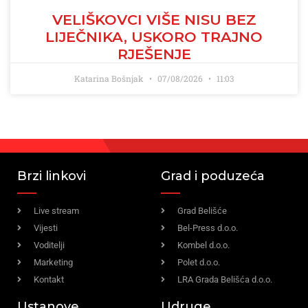
VELIŠKOVCI VIŠE NISU BEZ
LIJEČNIKA, USKORO TRAJNO
RJEŠENJE
Katarina Bošnjak
07/08/2026
11:03
Brzi linkovi
Grad i poduzeća
Live stream
Grad Belišće
Vijesti
Bel-Press d.o.o.
Voditelji
Kombel d.o.o.
Marketing
Polet d.o.o.
Kontakt
LRA Grada Belišća d.o.o.
Ustanove
Udruge