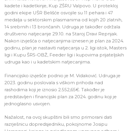
kadete i kadetkinje, Kup ZŠRU Valpovo. U protekloj
godini ekipe UŠR Belišće osvojile su 11 pehara i 47
medalja u sektorskim plasmanima od kojih 20 zlatnih,
14 srebrnih i 13 brončanih. Udruga je također održala
društveno natjecanje 29.10. na Staroj Dravi Repnjak.
Nakon izvješća o natjecanjima iznesen je plan za 2024.
godinu, plan je nastaviti natjecanja u 2. ligi istok, Masters
ligi i Kupu ŠRS-OBŽ, Feeder ligi i kupovima prijateljskih
udruga kao i u kadetskim natjecanjima.
Financijsko izvješće podnio je M. Vidaković. Udruga je
2023. godinu poslovala s viškom prihoda nad
rashodima koji je iznosio 2.552,65€. Također je
predstavljen i financijski plan za 2024. godinu koji je
jednoglasno usvojen.
Nažalost, na ovoj skupštini bili smo primorani dati
razrješnicu dopredsjedniku, pokojnome Josipu