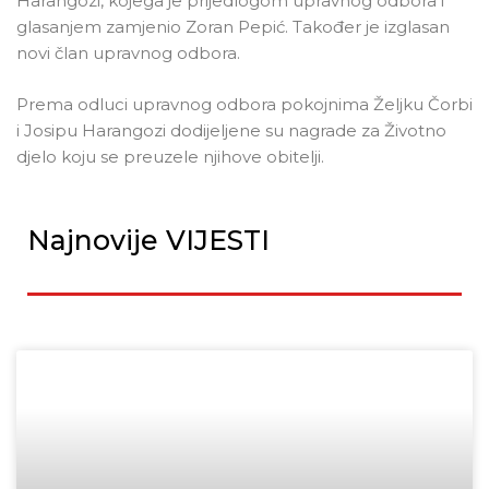
Harangozi, kojega je prijedlogom upravnog odbora i
glasanjem zamjenio Zoran Pepić. Također je izglasan
novi član upravnog odbora.
Prema odluci upravnog odbora pokojnima Željku Čorbi
i Josipu Harangozi dodijeljene su nagrade za Životno
djelo koju se preuzele njihove obitelji.
Najnovije VIJESTI