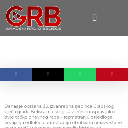
content
Izgradnja ceste u Bistrincima
OBJAVLJENO:
03.11.2016.
Danas je održana 35. izvanredna sjednica Gradskog
vijeća grada Belišća, na kojoj su vijećnici raspravljali o
dvije točke dnevnog reda – razmatranju prijedloga i
usvajanju odluke o određivanju obuhvata nerazvrstane
ceste broj 1 u prigradskom naselju bistrinci te