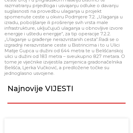
razmatranju prijedloga i usvajanju odluke o davanju
suglasnosti na provedbu ulaganja u projekt
spomenute ceste u okviru Podmjere 7.2. „Ulaganja u
izradu, poboljšanje ili proširenje svih vrsta male
infrastrukture, uključujući ulaganja u obnovljive izvore
energije i uštedu energije“, za tip operacije 7.2.2.
„Ulaganje u građenje nerazvrstanih cesta“.Radi se o
izgradnji nerazvrstane ceste u Bistrincima i to u Ulici
Matije Gupca u dužini od 644 metra te u Belišćanskoj
ulici u dužini od 183 metra – sveukupno 827 metara. O
tome je vijećnike izvijestila zamjenica gradonačelnika
Belišća, Ljerka Vučković, a predložene točke su
jednoglasno usvojene.
Najnovije VIJESTI