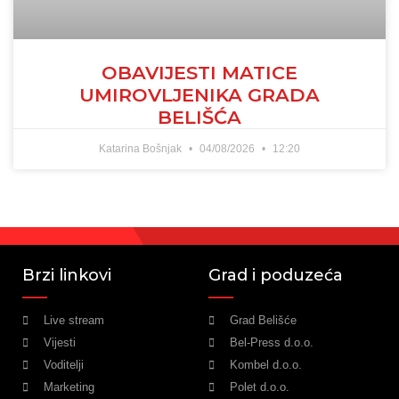
OBAVIJESTI MATICE
UMIROVLJENIKA GRADA
BELIŠĆA
Katarina Bošnjak
04/08/2026
12:20
Brzi linkovi
Grad i poduzeća
Live stream
Grad Belišće
Vijesti
Bel-Press d.o.o.
Voditelji
Kombel d.o.o.
Marketing
Polet d.o.o.