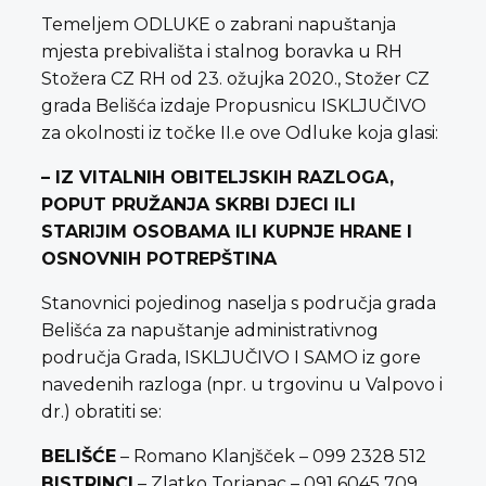
Temeljem ODLUKE o zabrani napuštanja
mjesta prebivališta i stalnog boravka u RH
Stožera CZ RH od 23. ožujka 2020., Stožer CZ
grada Belišća izdaje Propusnicu ISKLJUČIVO
za okolnosti iz točke II.e ove Odluke koja glasi:
– IZ VITALNIH OBITELJSKIH RAZLOGA,
POPUT PRUŽANJA SKRBI DJECI ILI
STARIJIM OSOBAMA ILI KUPNJE HRANE I
OSNOVNIH POTREPŠTINA
Stanovnici pojedinog naselja s područja grada
Belišća za napuštanje administrativnog
područja Grada, ISKLJUČIVO I SAMO iz gore
navedenih razloga (npr. u trgovinu u Valpovo i
dr.) obratiti se:
BELIŠĆE
– Romano Klanjšček – 099 2328 512
BISTRINCI
– Zlatko Torjanac – 091 6045 709