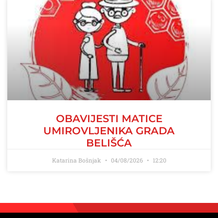
OBAVIJESTI MATICE
UMIROVLJENIKA GRADA
BELIŠĆA
Katarina Bošnjak
04/08/2026
12:20