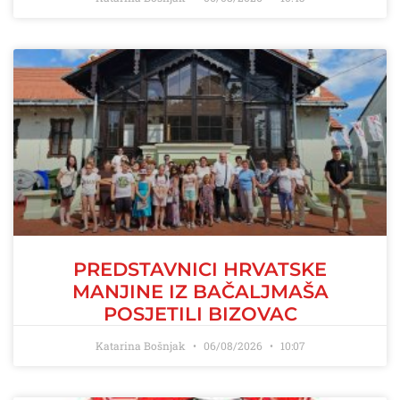
PREDSTAVNICI HRVATSKE
MANJINE IZ BAČALJMAŠA
POSJETILI BIZOVAC
Katarina Bošnjak
06/08/2026
10:07