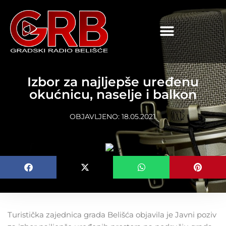
content
Izbor za najljepše uređenu
okućnicu, naselje i balkon
OBJAVLJENO:
18.05.2021.
Turistička zajednica grada Belišća objavila je Javni poziv