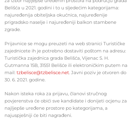
za izbor najljepše uređenih prostora na području grada
Belišća u 2021. godini i to u sljedećim kategorijama:
najuređenija obiteljska okućnica, najuređenije
prigradsko naselje i najuređeniji balkon stambene
zgrade.
Prijavnice se mogu preuzeti na web stranici Turističke
zajednicete ih je potrebno dostaviti poštom na adresu:
Turistička zajednica grada Belišća, Vijenac S. H.
Gutmanna 15B, 31551 Belišće ili elektroničkim putem na
mail:
tzbelisce@tzbelisce.net
. Javni poziv je otvoren do
30. 6. 2021. godine.
Nakon isteka roka za prijavu, članovi stručnog
povjerenstva će obići sve kandidate i donijeti ocjenu za
najljepše uređene prostore po kategorijama, a
najuspješniji će biti nagrađeni.