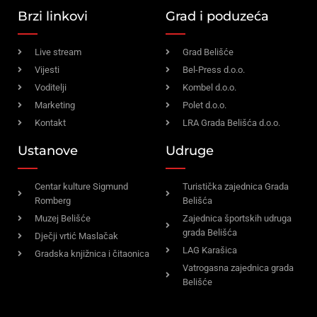
Brzi linkovi
Grad i poduzeća
Live stream
Grad Belišće
Vijesti
Bel-Press d.o.o.
Voditelji
Kombel d.o.o.
Marketing
Polet d.o.o.
Kontakt
LRA Grada Belišća d.o.o.
Ustanove
Udruge
Centar kulture Sigmund
Turistička zajednica Grada
Romberg
Belišća
Muzej Belišće
Zajednica športskih udruga
grada Belišća
Dječji vrtić Maslačak
LAG Karašica
Gradska knjižnica i čitaonica
Vatrogasna zajednica grada
Belišće