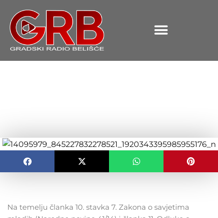
content
Izabrani članovi Savjeta
mladih grada Belišća
OBJAVLJENO:
29.09.2021.
Na temelju članka 10. stavka 7. Zakona o savjetima