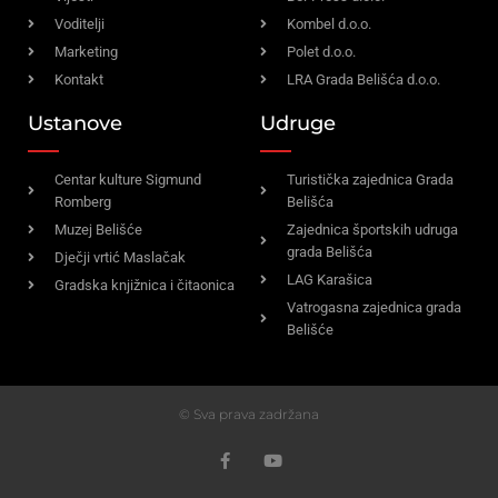
Voditelji
Kombel d.o.o.
Marketing
Polet d.o.o.
Kontakt
LRA Grada Belišća d.o.o.
Ustanove
Udruge
Centar kulture Sigmund
Turistička zajednica Grada
Romberg
Belišća
Muzej Belišće
Zajednica športskih udruga
grada Belišća
Dječji vrtić Maslačak
LAG Karašica
Gradska knjižnica i čitaonica
Vatrogasna zajednica grada
Belišće
© Sva prava zadržana