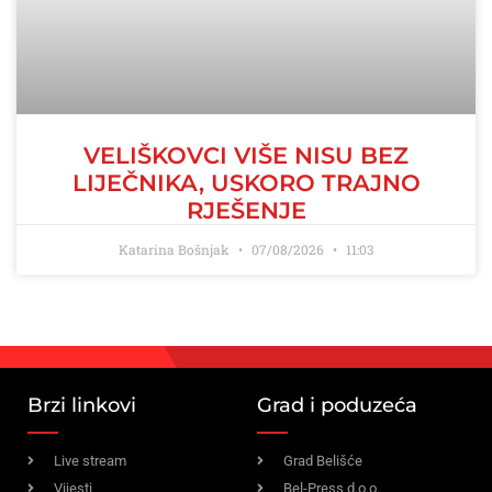
VELIŠKOVCI VIŠE NISU BEZ
LIJEČNIKA, USKORO TRAJNO
RJEŠENJE
Katarina Bošnjak
07/08/2026
11:03
Brzi linkovi
Grad i poduzeća
Live stream
Grad Belišće
Vijesti
Bel-Press d.o.o.