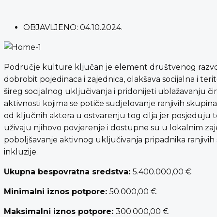
OBJAVLJENO:
04.10.2024.
Područje kulture ključan je element društvenog razvoja
dobrobit pojedinaca i zajednica, olakšava socijalna i te
šireg socijalnog uključivanja i pridonijeti ublažavanju 
aktivnosti kojima se potiče sudjelovanje ranjivih skupi
od ključnih aktera u ostvarenju tog cilja jer posjeduju
uživaju njihovo povjerenje i dostupne su u lokalnim z
poboljšavanje aktivnog uključivanja pripadnika ranjivi
inkluzije.
Ukupna bespovratna sredstva:
5.400.000,00 €
Minimalni iznos potpore:
50.000,00 €
Maksimalni iznos potpore:
300.000,00 €