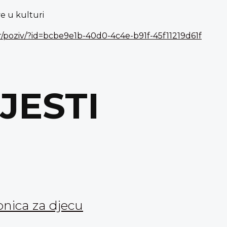
e u kulturi
hr/poziv/?id=bcbe9e1b-40d0-4c4e-b91f-45f11219d61f
IJESTI
onica za djecu