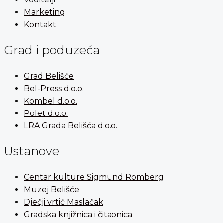
Marketing
Kontakt
Grad i poduzeća
Grad Belišće
Bel-Press d.o.o.
Kombel d.o.o.
Polet d.o.o.
LRA Grada Belišća d.o.o.
Ustanove
Centar kulture Sigmund Romberg
Muzej Belišće
Dječji vrtić Maslačak
Gradska knjižnica i čitaonica