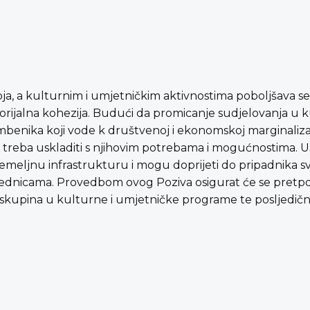
, a kulturnim i umjetničkim aktivnostima poboljšava se k
ritorijalna kohezija. Budući da promicanje sudjelovanja u 
čimbenika koji vode k društvenoj i ekonomskoj marginaliza
na treba uskladiti s njihovim potrebama i mogućnostima. 
 temeljnu infrastrukturu i mogu doprijeti do pripadnika s
ajednicama. Provedbom ovog Poziva osigurat će se pretp
h skupina u kulturne i umjetničke programe te posljedičn