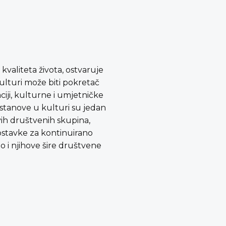
valiteta života, ostvaruje
kulturi može biti pokretač
ciji, kulturne i umjetničke
Ustanove u kulturi su jedan
vih društvenih skupina,
ostavke za kontinuirano
o i njihove šire društvene