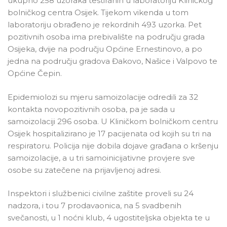
ukupno 258 uzoraka testiranih u laboratoriju Kliničkog
bolničkog centra Osijek. Tijekom vikenda u tom
laboratoriju obrađeno je rekordnih 493 uzorka. Pet
pozitivnih osoba ima prebivalište na području grada
Osijeka, dvije na području Općine Ernestinovo, a po
jedna na području gradova Đakovo, Našice i Valpovo te
Općine Čepin.
Epidemiolozi su mjeru samoizolacije odredili za 32
kontakta novopozitivnih osoba, pa je sada u
samoizolaciji 296 osoba. U Kliničkom bolničkom centru
Osijek hospitalizirano je 17 pacijenata od kojih su tri na
respiratoru. Policija nije dobila dojave građana o kršenju
samoizolacije, a u tri samoinicijativne provjere sve
osobe su zatečene na prijavljenoj adresi.
Inspektori i službenici civilne zaštite proveli su 24
nadzora, i tou 7 prodavaonica, na 5 svadbenih
svečanosti, u 1 noćni klub, 4 ugostiteljska objekta te u