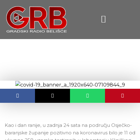
content
I danas 11 novooboljelih u OBŽ
OBJAVLJENO:
24.08.2020.
Kao i dan ranije, u zadnja 24 sata na području Osječko-
baranjske županije pozitivno na koronavirus bilo je 11 od