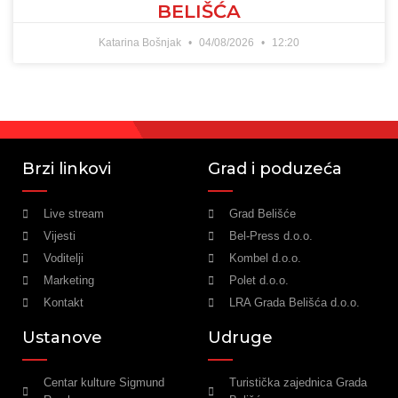
BELIŠĆA
Katarina Bošnjak
04/08/2026
12:20
Brzi linkovi
Grad i poduzeća
Live stream
Grad Belišće
Vijesti
Bel-Press d.o.o.
Voditelji
Kombel d.o.o.
Marketing
Polet d.o.o.
Kontakt
LRA Grada Belišća d.o.o.
Ustanove
Udruge
Centar kulture Sigmund
Turistička zajednica Grada