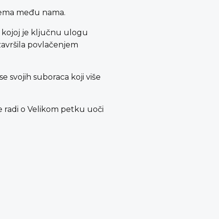
še nema među nama.
u kojoj je ključnu ulogu
 završila povlačenjem
e svojih suboraca koji više
e radi o Velikom petku uoči