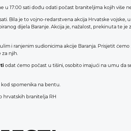
dine u 17:00 sati dođu odati počast braniteljima kojih vi
sati. Bila je to vojno-redarstvena akcija Hrvatske vojske, 
ranog dijela Baranje. Akcija je, nažalost, prekinuta te je
lim i ranjenim sudionicima akcije Baranja. Prisjetit ćemo s
 za njih.
ti
odat ćemo počast u tišini, osobito imajući na umu da s
že kod spomenika na bentu.
o hrvatskih branitelja RH