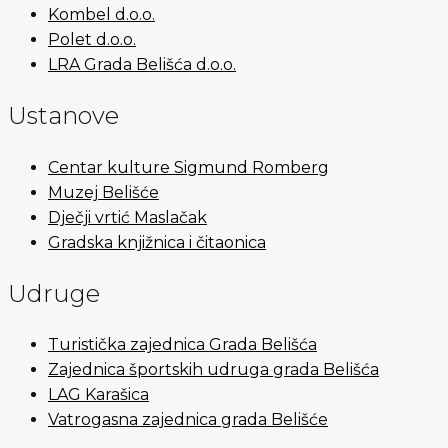
Kombel d.o.o.
Polet d.o.o.
LRA Grada Belišća d.o.o.
Ustanove
Centar kulture Sigmund Romberg
Muzej Belišće
Dječji vrtić Maslačak
Gradska knjižnica i čitaonica
Udruge
Turistička zajednica Grada Belišća
Zajednica športskih udruga grada Belišća
LAG Karašica
Vatrogasna zajednica grada Belišće