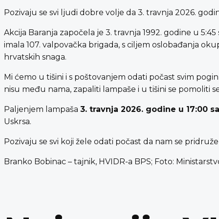
Pozivaju se svi ljudi dobre volje da 3. travnja 2026. go
Akcija Baranja započela je 3. travnja 1992. godine u 5:45 
imala 107. valpovačka brigada, s ciljem oslobađanja okupi
hrvatskih snaga.
Mi ćemo u tišini i s poštovanjem odati počast svim poginu
nisu među nama, zapaliti lampaše i u tišini se pomoliti se
Paljenjem lampaša
3. travnja 2026. godine u 17:00 sa
Uskrsa.
Pozivaju se svi koji žele odati počast da nam se pridru
Branko Bobinac – tajnik, HVIDR-a BPS; Foto: Ministarstv