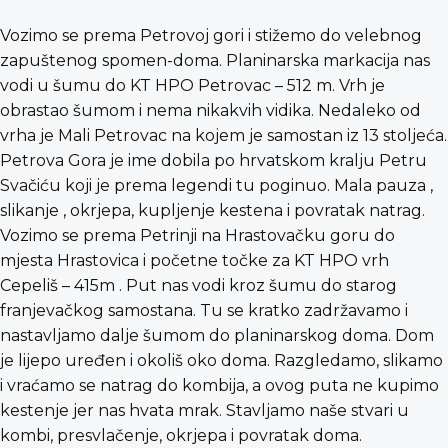
Vozimo se prema Petrovoj gori i stižemo do velebnog
zapuštenog spomen-doma. Planinarska markacija nas
vodi u šumu do KT HPO Petrovac – 512 m. Vrh je
obrastao šumom i nema nikakvih vidika. Nedaleko od
vrha je Mali Petrovac na kojem je samostan iz 13 stoljeća.
Petrova Gora je ime dobila po hrvatskom kralju Petru
Svačiću koji je prema legendi tu poginuo. Mala pauza ,
slikanje , okrjepa, kupljenje kestena i povratak natrag.
Vozimo se prema Petrinji na Hrastovačku goru do
mjesta Hrastovica i početne točke za KT HPO vrh
Cepeliš – 415m . Put nas vodi kroz šumu do starog
franjevačkog samostana. Tu se kratko zadržavamo i
nastavljamo dalje šumom do planinarskog doma. Dom
je lijepo uređen i okoliš oko doma. Razgledamo, slikamo
i vraćamo se natrag do kombija, a ovog puta ne kupimo
kestenje jer nas hvata mrak. Stavljamo naše stvari u
kombi, presvlačenje, okrjepa i povratak doma.