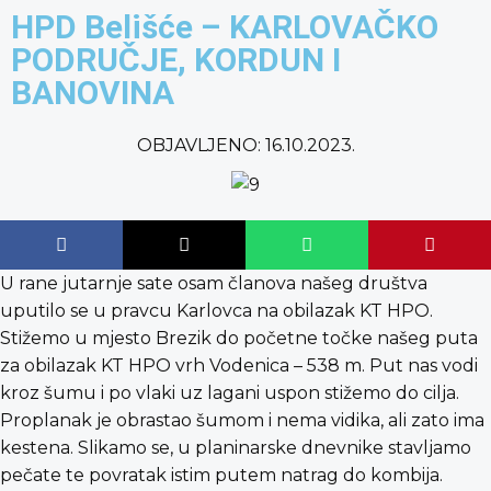
content
HPD Belišće – KARLOVAČKO
PODRUČJE, KORDUN I
BANOVINA
OBJAVLJENO:
16.10.2023.
U rane jutarnje sate osam članova našeg društva
uputilo se u pravcu Karlovca na obilazak KT HPO.
Stižemo u mjesto Brezik do početne točke našeg puta
za obilazak KT HPO vrh Vodenica – 538 m. Put nas vodi
kroz šumu i po vlaki uz lagani uspon stižemo do cilja.
Proplanak je obrastao šumom i nema vidika, ali zato ima
kestena. Slikamo se, u planinarske dnevnike stavljamo
pečate te povratak istim putem natrag do kombija.