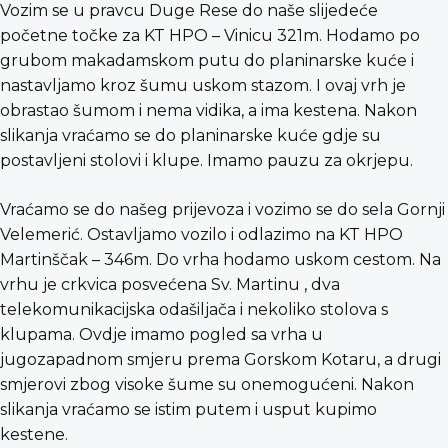
Vozim se u pravcu Duge Rese do naše slijedeće
početne točke za KT HPO – Vinicu 321m. Hodamo po
grubom makadamskom putu do planinarske kuće i
nastavljamo kroz šumu uskom stazom. I ovaj vrh je
obrastao šumom i nema vidika, a ima kestena. Nakon
slikanja vraćamo se do planinarske kuće gdje su
postavljeni stolovi i klupe. Imamo pauzu za okrjepu.
Vraćamo se do našeg prijevoza i vozimo se do sela Gornji
Velemerić. Ostavljamo vozilo i odlazimo na KT HPO
Martinščak – 346m. Do vrha hodamo uskom cestom. Na
vrhu je crkvica posvećena Sv. Martinu , dva
telekomunikacijska odašiljača i nekoliko stolova s
klupama. Ovdje imamo pogled sa vrha u
jugozapadnom smjeru prema Gorskom Kotaru, a drugi
smjerovi zbog visoke šume su onemogućeni. Nakon
slikanja vraćamo se istim putem i usput kupimo
kestene.