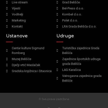
Live stream
Grad Belišće
Vijesti
Bel-Press d.o.o.
Voditelji
Kombel d.o.o.
Marketing
Polet d.o.o.
Kontakt
LRA Grada Belišća d.o.o.
Ustanove
Udruge
Centar kulture Sigmund
Turistička zajednica Grada
Romberg
Belišća
Muzej Belišće
Zajednica športskih udruga
grada Belišća
Dječji vrtić Maslačak
LAG Karašica
Gradska knjižnica i čitaonica
Vatrogasna zajednica grada
Belišće
© Sva prava zadržana