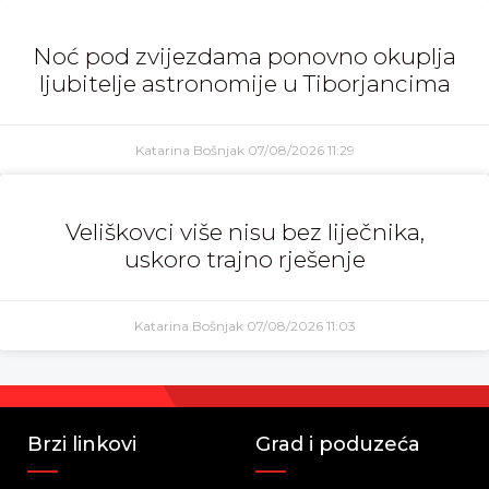
Noć pod zvijezdama ponovno okuplja
ljubitelje astronomije u Tiborjancima
Katarina Bošnjak
07/08/2026
11:29
Veliškovci više nisu bez liječnika,
uskoro trajno rješenje
Katarina Bošnjak
07/08/2026
11:03
Brzi linkovi
Grad i poduzeća