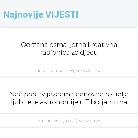
Najnovije VIJESTI
Održana osma ljetna kreativna
radionica za djecu
Katarina Bošnjak
07/08/2026
11:34
Noć pod zvijezdama ponovno okuplja
ljubitelje astronomije u Tiborjancima
Katarina Bošnjak
07/08/2026
11:29