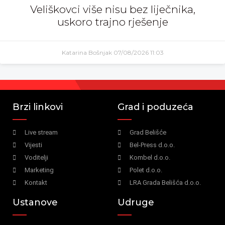
Veliškovci više nisu bez liječnika,
uskoro trajno rješenje
Katarina Bošnjak
07/08/2026
11:03
Brzi linkovi
Grad i poduzeća
Live stream
Grad Belišće
Vijesti
Bel-Press d.o.o.
Voditelji
Kombel d.o.o.
Marketing
Polet d.o.o.
Kontakt
LRA Grada Belišća d.o.o.
Ustanove
Udruge