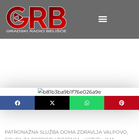
content
GRUPA ZA POTPORU
DOJENJA „ LISTIĆI „
OBJAVLJENO:
05.10.2023.
PATRONAŽNA SLUŽBA DOMA ZDRAVLJA VALPOVO,