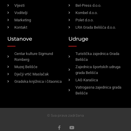
Vijesti
Bel-Press d.o.o.
Voditelji
Kombel d.o.o.
Marketing
Polet d.o.o.
Kontakt
LRA Grada Belišća d.o.o.
Ustanove
Udruge
Centar kulture Sigmund
Turistička zajednica Grada
Romberg
Belišća
Muzej Belišće
Zajednica športskih udruga
grada Belišća
Dječji vrtić Maslačak
LAG Karašica
Gradska knjižnica i čitaonica
Vatrogasna zajednica grada
Belišće
© Sva prava zadržana