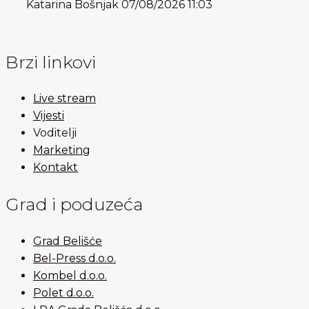
Katarina Bošnjak
07/08/2026
11:03
Brzi linkovi
Live stream
Vijesti
Voditelji
Marketing
Kontakt
Grad i poduzeća
Grad Belišće
Bel-Press d.o.o.
Kombel d.o.o.
Polet d.o.o.