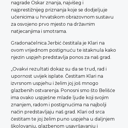
nagrade Oskar znanja, najvišeg i
najprestižnijeg priznanja koje se dodjeljuje
učenicima u hrvatskom obrazovnom sustavu
za osvojeno prvo mjesto na državnim
natjecanjima i smotrama.
Gradonačelnica Jerbić čestitala je Klari na
ovom vrijednom postignuću te istaknula kako
njezin uspjeh predstavlja ponos za naš grad.
„Ovakvi rezultati dokaz su da se trud, rad i
upornost uvijek isplate. Čestitam Klari na
izvrsnom uspjehu i želim joj još mnogo
glazbenih ostvarenja. Ponosni smo što Belišće
ima ovako uspješne mlade ljude koji svojim
znanjem, radom i postignućima na najbolji
način predstavljaju naš grad. Klari od srca
čestitam te joj želim puno uspjeha u daljnjem
školovanju, glazbenom usavršavanju i