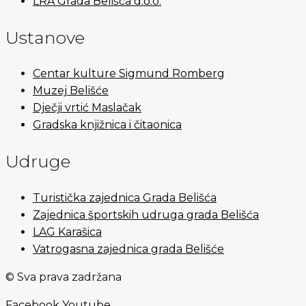
LRA Grada Belišća d.o.o.
Ustanove
Centar kulture Sigmund Romberg
Muzej Belišće
Dječji vrtić Maslačak
Gradska knjižnica i čitaonica
Udruge
Turistička zajednica Grada Belišća
Zajednica športskih udruga grada Belišća
LAG Karašica
Vatrogasna zajednica grada Belišće
© Sva prava zadržana
Facebook
Youtube