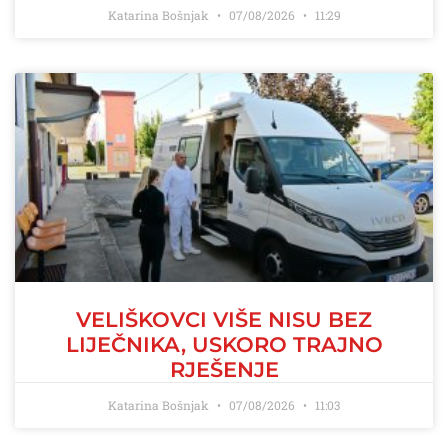
Katarina Bošnjak
07/08/2026
11:29
VELIŠKOVCI VIŠE NISU BEZ
LIJEČNIKA, USKORO TRAJNO
RJEŠENJE
Katarina Bošnjak
07/08/2026
11:03