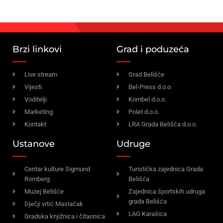
Brzi linkovi
Grad i poduzeća
Live stream
Grad Belišće
Vijesti
Bel-Press d.o.o.
Voditelji
Kombel d.o.o.
Marketing
Polet d.o.o.
Kontakt
LRA Grada Belišća d.o.o.
Ustanove
Udruge
Centar kulture Sigmund
Turistička zajednica Grada
Romberg
Belišća
Muzej Belišće
Zajednica športskih udruga
grada Belišća
Dječji vrtić Maslačak
LAG Karašica
Gradska knjižnica i čitaonica