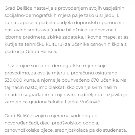
Grad Belišće nastavlja s provođenjem svojih uspješnih
socijalno-demografskih mjera pa je tako u srijedu, 1.
rujna započela podjela podjela dopunskih i pomoćnih
nastavnih sredstava (radne bilježnice za obvezne i
izborne predmete, zbirke zadataka, likovne mape, atlasi,
kutije za tehničku kulturu) za učenike osnovnih škola s
područja Grada Belišća.
– Uz brojne socijalno-demografske mjere koje
provodimo, za ovu je mjeru u proračunu osigurano
330.000 kuna, a njome je obuhvaćeno 670 učenika. Na
taj način nastojimo olakšati školovanje svim našim
mladim sugrađanima i njihovim roditeljima – izjavila je
zamjenica gradonačelnika Ljerka Vučković.
Grad Belišće svojim mjerama vodi brigu o
novorođenčadi, djeci predškolskog odgoja,
osnovnoškolske djece, srednjoškolaca pa do studenata.