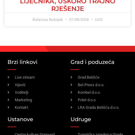
LIJEČNIKA, USKORO TRAJNO
RJEŠENJE
Katarina Bošnjak
07/08/2026
11:03
Brzi linkovi
Grad i poduzeća
Live stream
Grad Belišće
Vijesti
Bel-Press d.o.o.
Voditelji
Kombel d.o.o.
Marketing
Polet d.o.o.
Kontakt
LRA Grada Belišća d.o.o.
Ustanove
Udruge
Centar kulture Sigmund
Turistička zajednica Grada