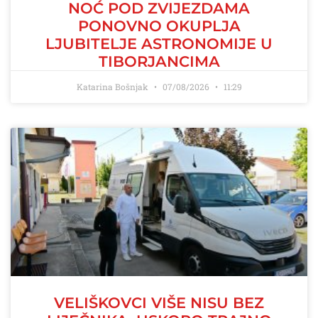
NOĆ POD ZVIJEZDAMA
PONOVNO OKUPLJA
LJUBITELJE ASTRONOMIJE U
TIBORJANCIMA
Katarina Bošnjak
07/08/2026
11:29
VELIŠKOVCI VIŠE NISU BEZ