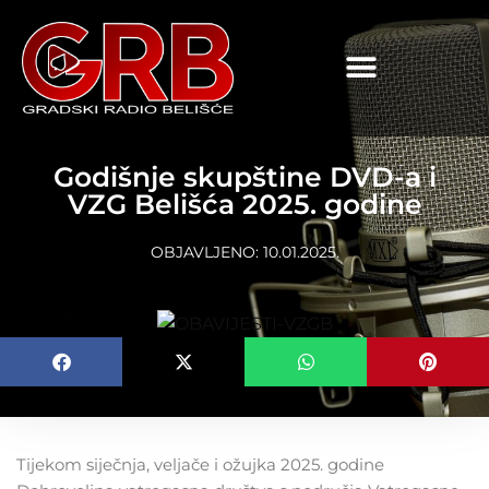
content
Godišnje skupštine DVD-a i
VZG Belišća 2025. godine
OBJAVLJENO:
10.01.2025.
Tijekom siječnja, veljače i ožujka 2025. godine