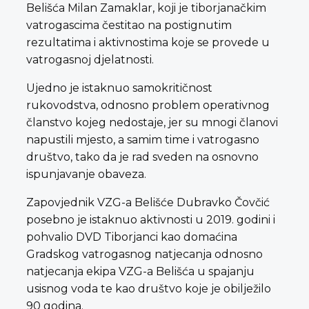
Belišća Milan Zamaklar, koji je tiborjanačkim
vatrogascima čestitao na postignutim
rezultatima i aktivnostima koje se provede u
vatrogasnoj djelatnosti.
Ujedno je istaknuo samokritičnost
rukovodstva, odnosno problem operativnog
članstvo kojeg nedostaje, jer su mnogi članovi
napustili mjesto, a samim time i vatrogasno
društvo, tako da je rad sveden na osnovno
ispunjavanje obaveza.
Zapovjednik VZG-a Belišće Dubravko Čovčić
posebno je istaknuo aktivnosti u 2019. godini i
pohvalio DVD Tiborjanci kao domaćina
Gradskog vatrogasnog natjecanja odnosno
natjecanja ekipa VZG-a Belišća u spajanju
usisnog voda te kao društvo koje je obilježilo
90 godina.