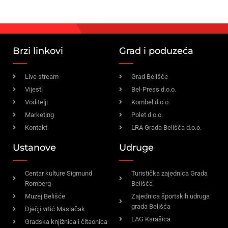
Brzi linkovi
Grad i poduzeća
Live stream
Grad Belišće
Vijesti
Bel-Press d.o.o.
Voditelji
Kombel d.o.o.
Marketing
Polet d.o.o.
Kontakt
LRA Grada Belišća d.o.o.
Ustanove
Udruge
Centar kulture Sigmund
Turistička zajednica Grada
Romberg
Belišća
Muzej Belišće
Zajednica športskih udruga
grada Belišća
Dječji vrtić Maslačak
LAG Karašica
Gradska knjižnica i čitaonica