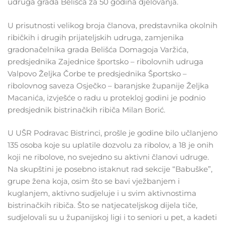
udruga grada Belišća za 50 godina djelovanja.
U prisutnosti velikog broja članova, predstavnika okolnih
ribičkih i drugih prijateljskih udruga, zamjenika
gradonačelnika grada Belišća Domagoja Varžića,
predsjednika Zajednice športsko – ribolovnih udruga
Valpovo Željka Čorbe te predsjednika Športsko –
ribolovnog saveza Osječko – baranjske županije Željka
Macanića, izvješće o radu u protekloj godini je podnio
predsjednik bistrinačkih ribiča Milan Borić.
U UŠR Podravac Bistrinci, prošle je godine bilo učlanjeno
135 osoba koje su uplatile dozvolu za ribolov, a 18 je onih
koji ne ribolove, no svejedno su aktivni članovi udruge.
Na skupštini je posebno istaknut rad sekcije “Babuške”,
grupe žena koja, osim što se bavi vježbanjem i
kuglanjem, aktivno sudjeluje i u svim aktivnostima
bistrinačkih ribiča. Što se natjecateljskog dijela tiče,
sudjelovali su u županijskoj ligi i to seniori u pet, a kadeti