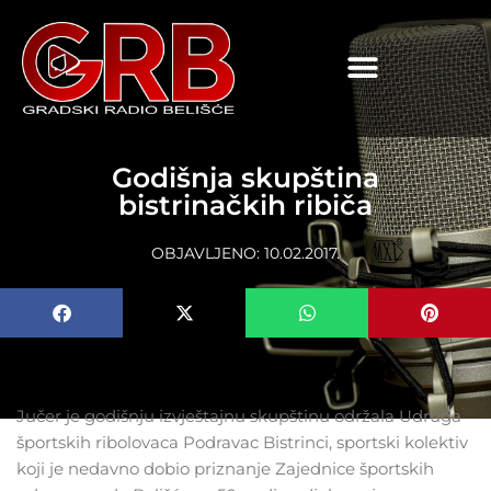
content
Godišnja skupština
bistrinačkih ribiča
OBJAVLJENO:
10.02.2017.
Jučer je godišnju izvještajnu skupštinu održala Udruga
športskih ribolovaca Podravac Bistrinci, sportski kolektiv
koji je nedavno dobio priznanje Zajednice športskih