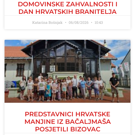
DOMOVINSKE ZAHVALNOSTI I
DAN HRVATSKIH BRANITELJA
Katarina Bošnjak
06/08/2026
10:43
PREDSTAVNICI HRVATSKE
MANJINE IZ BAČALJMAŠA
POSJETILI BIZOVAC