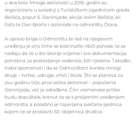
u dva kola. Mnoge aktivnosti u 2016. godini su
organizirane u suradnji s Turističkom zajednicom grada
Belišća, poput 6. Slaninijade, akcije Volim Belišće, ali
čisto te Dan športa i razonode na odmorištu Drava.
A upravo briga o Odmorištu te rad na njegovom
uređenju je ono čime se bistrinački ribiči ponose, te se
nadaju da će u što skorije vrijeme i sva dokumentacija
potrebna za postavljanje vodenice, biti riješena. Također,
treba spomenuti i da se Odmorištem koriste mnogi
drugi – tvrtke, udruge, vrtići i škole. Što se planova za
ovu godinu tiče, prva velika aktivnost – popularna
Slaninijada, već je odrađena. Čim vremenske prilike
budu dopuštale, krenut će se s proljetnim uređenjem
odmorišta, a posebno je najavljena svečana sjednica
kojom će se proslaviti 50. obljetnica društva.