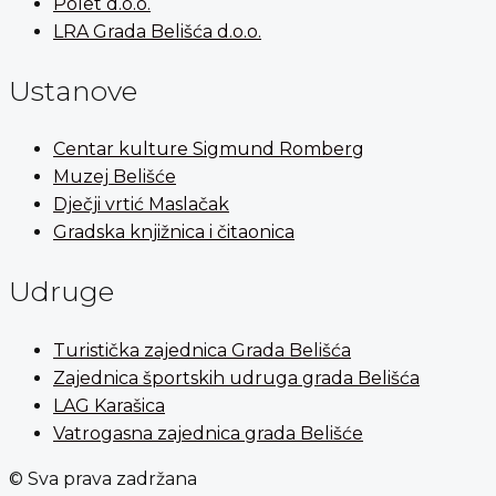
Polet d.o.o.
LRA Grada Belišća d.o.o.
Ustanove
Centar kulture Sigmund Romberg
Muzej Belišće
Dječji vrtić Maslačak
Gradska knjižnica i čitaonica
Udruge
Turistička zajednica Grada Belišća
Zajednica športskih udruga grada Belišća
LAG Karašica
Vatrogasna zajednica grada Belišće
© Sva prava zadržana