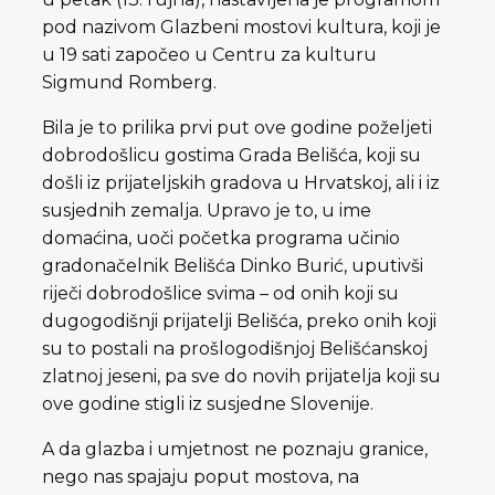
pod nazivom Glazbeni mostovi kultura, koji je
u 19 sati započeo u Centru za kulturu
Sigmund Romberg.
Bila je to prilika prvi put ove godine poželjeti
dobrodošlicu gostima Grada Belišća, koji su
došli iz prijateljskih gradova u Hrvatskoj, ali i iz
susjednih zemalja. Upravo je to, u ime
domaćina, uoči početka programa učinio
gradonačelnik Belišća Dinko Burić, uputivši
riječi dobrodošlice svima – od onih koji su
dugogodišnji prijatelji Belišća, preko onih koji
su to postali na prošlogodišnjoj Belišćanskoj
zlatnoj jeseni, pa sve do novih prijatelja koji su
ove godine stigli iz susjedne Slovenije.
A da glazba i umjetnost ne poznaju granice,
nego nas spajaju poput mostova, na