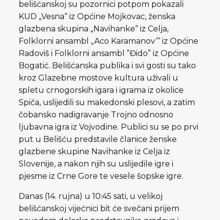
belišćanskoj su pozornici potpom pokazali
KUD „Vesna“ iz Općine Mojkovac, ženska
glazbena skupina „Navihanke“ iz Celja,
Folklorni ansambl „Aco Karamanov“’ iz Općine
Radoviš i Folklorni ansambl ”Đido” iz Općine
Bogatić. Belišćanska publika i svi gosti su tako
kroz Glazebne mostove kultura uživali u
spletu crnogorskih igara i igrama iz okolice
Spiča, uslijedili su makedonski plesovi, a zatim
čobansko nadigravanje Trojno odnosno
ljubavna igra iz Vojvodine. Publici su se po prvi
put u Belišću predstavile članice ženske
glazbene skupine Navihanke iz Celja iz
Slovenije, a nakon njih su uslijedile igre i
pjesme iz Crne Gore te vesele šopske igre.
Danas (14. rujna) u 10:45 sati, u velikoj
belišćanskoj vijećnici bit će svečani prijem