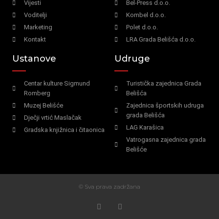
Vijesti
Bel-Press d.o.o.
Voditelji
Kombel d.o.o.
Marketing
Polet d.o.o.
Kontakt
LRA Grada Belišća d.o.o.
Ustanove
Udruge
Centar kulture Sigmund
Turistička zajednica Grada
Romberg
Belišća
Muzej Belišće
Zajednica športskih udruga
grada Belišća
Dječji vrtić Maslačak
LAG Karašica
Gradska knjižnica i čitaonica
Vatrogasna zajednica grada
Belišće
© Sva prava zadržana