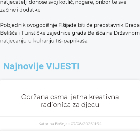
natjecatelji donose svoj kotlić, nogare, pribor te sve
začine i dodatke.
Pobjednik ovogodišnje Fišijade biti će predstavnik Grada
Belišća i Turističke zajednice grada Belišća na Državnom
natjecanju u kuhanju fiš-paprikaša.
Najnovije VIJESTI
Održana osma ljetna kreativna
radionica za djecu
Katarina Bošnjak
07/08/2026
11:34