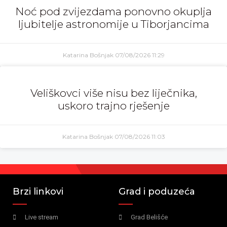
Noć pod zvijezdama ponovno okuplja
ljubitelje astronomije u Tiborjancima
Katarina Bošnjak
07/08/2026
11:29
Veliškovci više nisu bez liječnika,
uskoro trajno rješenje
Katarina Bošnjak
07/08/2026
11:03
Brzi linkovi
Grad i poduzeća
Live stream
Grad Belišće