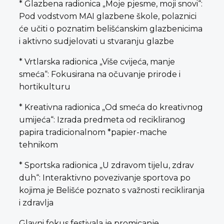
* Glazbena radionica „Moje pjesme, moji snovi“:
Pod vodstvom MAI glazbene škole, polaznici
će učiti o poznatim belišćanskim glazbenicima
i aktivno sudjelovati u stvaranju glazbe
* Vrtlarska radionica „Više cvijeća, manje
smeća“: Fokusirana na očuvanje prirode i
hortikulturu
* Kreativna radionica „Od smeća do kreativnog
umijeća“: Izrada predmeta od recikliranog
papira tradicionalnom *papier-mache
tehnikom
* Sportska radionica „U zdravom tijelu, zdrav
duh“: Interaktivno povezivanje sportova po
kojima je Belišće poznato s važnosti recikliranja
i zdravlja
Glavni fokus festivala je promicanje