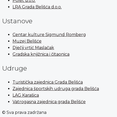
Polet d.o.o.
LRA Grada Belišća d.o.o.
Ustanove
Centar kulture Sigmund Romberg
Muzej Belišće
Dječji vrtić Maslačak
Gradska knjižnica i čitaonica
Udruge
Turistička zajednica Grada Belišća
Zajednica športskih udruga grada Belišća
LAG Karašica
Vatrogasna zajednica grada Belišće
© Sva prava zadržana