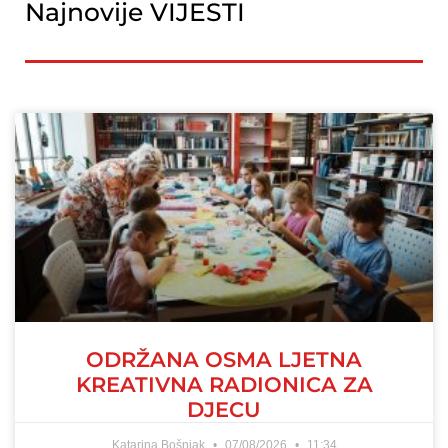
Najnovije VIJESTI
ODRŽANA OSMA LJETNA
KREATIVNA RADIONICA ZA
DJECU
Katarina Bošnjak
07/08/2026
11:34