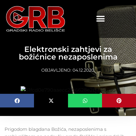
content
Elektronski zahtjevi za
božićnice nezaposlenima
OBJAVLJENO:
04.12.2020.
Prigodom blagdana Božića, nezaposlenima s