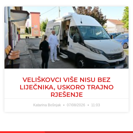
VELIŠKOVCI VIŠE NISU BEZ
LIJEČNIKA, USKORO TRAJNO
RJEŠENJE
Katarina Bošnjak
07/08/2026
11:03