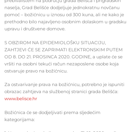
prebivalištem na području grada Belišća i prigradskih
naselja, Grad Belišće dodjeljuje jednokratnu novčanu
pomoć – božićnicu u iznosu od 300 kuna, ali ne kako je
prethodno bilo najavljeno osobnim dolaskom u gradsku
upravu i društvene domove.
S OBZIROM NA EPIDEMIOLOŠKU SITUACIJU,
ZAHTJEVI ĆE SE ZAPRIMATI ELEKTRONSKIM PUTEM
OD 8. DO 21. PROSINCA 2020. GODINE, a uplate će se
vršiti na osobni tekući račun nezaposlene osobe koja
ostvaruje pravo na božićnicu.
Za ostvarivanje prava na božićnicu, potrebno je ispuniti
obrazac zahtjeva na službenoj stranici grada Belišća:
www.belisce.hr
Božićnica će se dodjeljivati prema sljedećim
kategorijama: