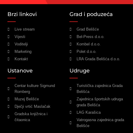
Brzi linkovi
Grad i poduzeća
Live stream
Grad Belišće
Vijesti
Bel-Press d.o.o.
Voditelji
Kombel d.o.o.
Marketing
Polet d.o.o.
Kontakt
LRA Grada Belišća d.o.o.
Ustanove
Udruge
Centar kulture Sigmund
Turistička zajednica Grada
Romberg
Belišća
Muzej Belišće
Zajednica športskih udruga
grada Belišća
Dječji vrtić Maslačak
LAG Karašica
Gradska knjižnica i
čitaonica
Vatrogasna zajednica grada
Belišće