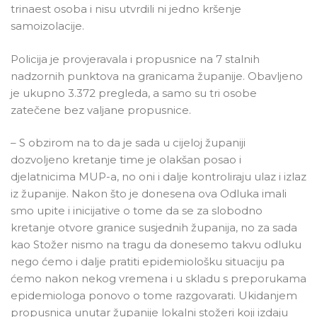
trinaest osoba i nisu utvrdili ni jedno kršenje
samoizolacije.
Policija je provjeravala i propusnice na 7 stalnih
nadzornih punktova na granicama županije. Obavljeno
je ukupno 3.372 pregleda, a samo su tri osobe
zatečene bez valjane propusnice.
– S obzirom na to da je sada u cijeloj županiji
dozvoljeno kretanje time je olakšan posao i
djelatnicima MUP-a, no oni i dalje kontroliraju ulaz i izlaz
iz županije. Nakon što je donesena ova Odluka imali
smo upite i inicijative o tome da se za slobodno
kretanje otvore granice susjednih županija, no za sada
kao Stožer nismo na tragu da donesemo takvu odluku
nego ćemo i dalje pratiti epidemiološku situaciju pa
ćemo nakon nekog vremena i u skladu s preporukama
epidemiologa ponovo o tome razgovarati. Ukidanjem
propusnica unutar županije lokalni stožeri koji izdaju