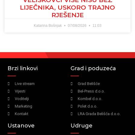
LIJEČNIKA, USKORO TRAJNO
RJEŠENJE
Katarina Bošnjak
07/08/2026
11:03
Brzi linkovi
Grad i poduzeća
Live stream
Grad Belišće
Vijesti
Bel-Press d.o.o.
Voditelji
Kombel d.o.o.
Marketing
Polet d.o.o.
Kontakt
LRA Grada Belišća d.o.o.
Ustanove
Udruge