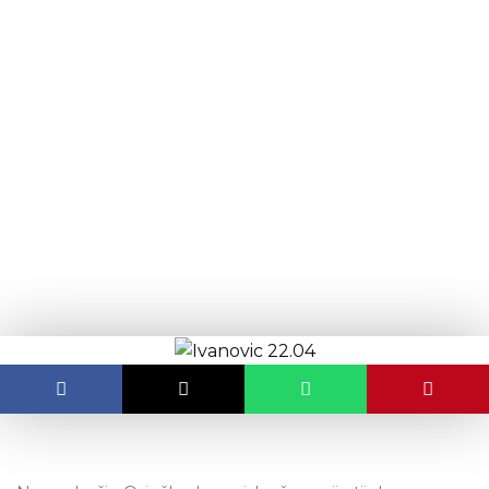
content
Dvije novooboljele osobe s
područja OBŽ, riječ je o
medicinskim djelatnicima
OBJAVLJENO:
22.04.2020.