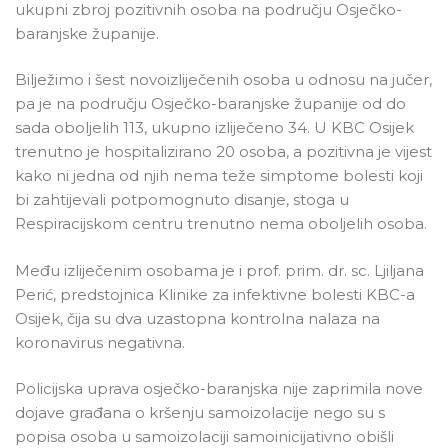
ukupni zbroj pozitivnih osoba na području Osječko-
baranjske županije.
Bilježimo i šest novoizliječenih osoba u odnosu na jučer,
pa je na području Osječko-baranjske županije od do
sada oboljelih 113, ukupno izliječeno 34. U KBC Osijek
trenutno je hospitalizirano 20 osoba, a pozitivna je vijest
kako ni jedna od njih nema teže simptome bolesti koji
bi zahtijevali potpomognuto disanje, stoga u
Respiracijskom centru trenutno nema oboljelih osoba.
Među izliječenim osobama je i prof. prim. dr. sc. Ljiljana
Perić, predstojnica Klinike za infektivne bolesti KBC-a
Osijek, čija su dva uzastopna kontrolna nalaza na
koronavirus negativna.
Policijska uprava osječko-baranjska nije zaprimila nove
dojave građana o kršenju samoizolacije nego su s
popisa osoba u samoizolaciji samoinicijativno obišli