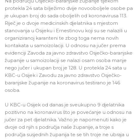
Na području Osječko-baranjske županije tijekom
protekla 24 sata bilježimo dvije novooboljele osobe pa
je ukupan broj do sada oboljelih od koronavirusa 113.
Riječ je o dvoje medicinskih djelatnika s mjestom
stanovanja u Osijeku i Ernestinovu koji su se nalazili u
organiziranoj karanteni te zbog toga nema novih
kontakata u samoizolaciji. U odnosu na jučer prema
evidenciji Zavoda za javno zdravstvo Osječko-baranjske
županije u samoizolaciji se nalazi osam osoba manje
nego jučer i ukupan broj je 128. U protekla 24 sata u
KBC-u Osijek i Zavodu za javno zdravstvo Osječko-
baranjske županije na koronavirus testirano je 146
osoba.
U KBC-u Osijek od danas je sveukupno 9 djelatnika
pozitivno na koronavirus što je povećanje u odnosu na
jučer za pet djelatnika. Važno je napomenuti kako je
dvoje od njih s područja naše županije, a troje s
područja susjednih županija te se tih troje ne ubraja u