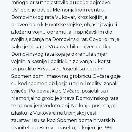
mnoge prisutne ostavilo duboke dojmove.
Uslijedio je posjet Memorijalnom centru
Domovinskog rata Vukovar, kroz koji ih je
proveo bojnik Hrvatske vojske, objašnjavajući
izloženu vojnu opremu, ali i ispričavši im dio
svojih sjećanja na Domovinski rat. Govorio im je
kako je bitka za Vukovar bila najveća bitka
Domovinskog rata koja je okrenula smjer
vojnih, a kasnije i političkih zbivanja u korist
Republike Hrvatske. Posjetili su potom
Spomen dom i masovnu grobnicu Ovčara gdje
su kod spomen obilježja u tišini i molitvi zapalili
svijeće. Po povratku s Ovčare, posjetili su i
Memorijalno groblje žrtava Domovinskog rata
te obnovljeni vodotoranj. Na kraju posjeta, pri
izlasku iz Vukovara na trpinjskoj cesti,
zaustavili su se kod Spomen doma hrvatskih
branitelja u Borovu naselju, u kojem je 1991.