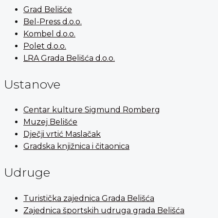
Grad Belišće
Bel-Press d.o.o.
Kombel d.o.o.
Polet d.o.o.
LRA Grada Belišća d.o.o.
Ustanove
Centar kulture Sigmund Romberg
Muzej Belišće
Dječji vrtić Maslačak
Gradska knjižnica i čitaonica
Udruge
Turistička zajednica Grada Belišća
Zajednica športskih udruga grada Belišća