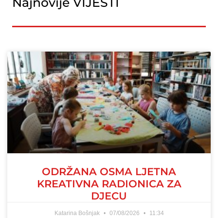
Najnovije VIJESTI
ODRŽANA OSMA LJETNA
KREATIVNA RADIONICA ZA
DJECU
Katarina Bošnjak
07/08/2026
11:34