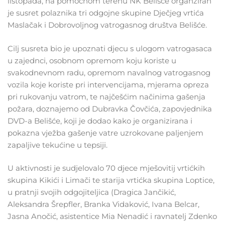
listopada, na pomoćnom terenu NK Belišće organziran
je susret polaznika tri odgojne skupine Dječjeg vrtića
Maslačak i Dobrovoljnog vatrogasnog društva Belišće.
Cilj susreta bio je upoznati djecu s ulogom vatrogasaca
u zajednci, osobnom opremom koju koriste u
svakodnevnom radu, opremom navalnog vatrogasnog
vozila koje koriste pri intervencijama, mjerama opreza
pri rukovanju vatrom, te najčešćim načinima gašenja
požara, doznajemo od Dubravka Čovčića, zapovjednika
DVD-a Belišće, koji je dodao kako je organizirana i
pokazna vježba gašenje vatre uzrokovane paljenjem
zapaljive tekućine u tepsiji.
U aktivnosti je sudjelovalo 70 djece mješovitij vrtićkih
skupina Kikići i Limači te starija vrtićka skupina Loptice,
u pratnji svojih odgojiteljica (Dragica Jančikić,
Aleksandra Šrepfler, Branka Vidaković, Ivana Belcar,
Jasna Anočić, asistentice Mia Nenadić i ravnatelj Zdenko