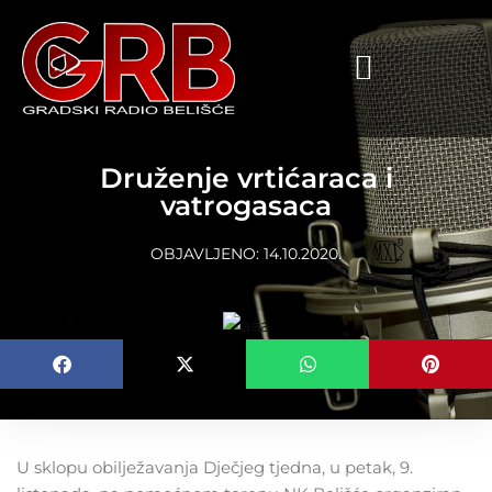
content
Druženje vrtićaraca i
vatrogasaca
OBJAVLJENO:
14.10.2020.
U sklopu obilježavanja Dječjeg tjedna, u petak, 9.