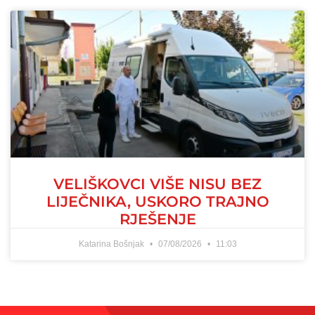
VELIŠKOVCI VIŠE NISU BEZ
LIJEČNIKA, USKORO TRAJNO
RJEŠENJE
Katarina Bošnjak
07/08/2026
11:03