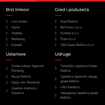
Brzi linkovi
Grad i poduzeća
Live stream
Grad Belišće
Vijesti
Bel-Press d.o.o.
Voditelji
Kombel d.o.o.
Marketing
Polet d.o.o.
Kontakt
LRA Grada Belišća d.o.o.
Ustanove
Udruge
Centar kulture Sigmund
Turistička zajednica Grada
Romberg
Belišća
Muzej Belišće
Zajednica športskih udruga
grada Belišća
Dječji vrtić Maslačak
LAG Karašica
Gradska knjižnica i
čitaonica
Vatrogasna zajednica grada
Belišće