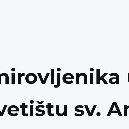
irovljenika
tištu sv. A