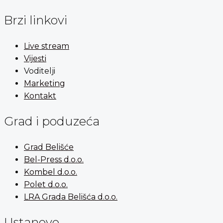
Brzi linkovi
Live stream
Vijesti
Voditelji
Marketing
Kontakt
Grad i poduzeća
Grad Belišće
Bel-Press d.o.o.
Kombel d.o.o.
Polet d.o.o.
LRA Grada Belišća d.o.o.
Ustanove