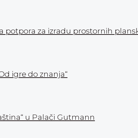
ka potpora za izradu prostornih pla
Od igre do znanja“
aština“ u Palači Gutmann