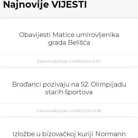
Najnovije VIJESTI
Obavijesti Matice umirovljenika
grada Belišća
Katarina Bošnjak
04/08/2026
12:20
Brođanci pozivaju na 52. Olimpijadu
starih športova
Katarina Bošnjak
04/08/2026
09:58
Izložbe u bizovačkoj kuriji Normann