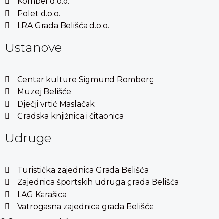
Kombel d.o.o.
Polet d.o.o.
LRA Grada Belišća d.o.o.
Ustanove
Centar kulture Sigmund Romberg
Muzej Belišće
Dječji vrtić Maslačak
Gradska knjižnica i čitaonica
Udruge
Turistička zajednica Grada Belišća
Zajednica športskih udruga grada Belišća
LAG Karašica
Vatrogasna zajednica grada Belišće