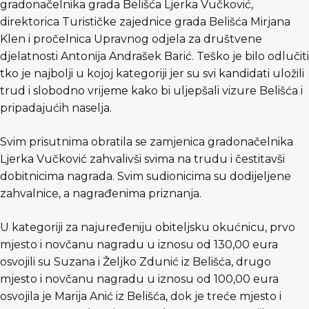
gradonačelnika grada Belišća Ljerka Vučković,
direktorica Turističke zajednice grada Belišća Mirjana
Klen i pročelnica Upravnog odjela za društvene
djelatnosti Antonija Andrašek Barić. Teško je bilo odlučiti
tko je najbolji u kojoj kategoriji jer su svi kandidati uložili
trud i slobodno vrijeme kako bi uljepšali vizure Belišća i
pripadajućih naselja.
Svim prisutnima obratila se zamjenica gradonačelnika
Ljerka Vučković zahvalivši svima na trudu i čestitavši
dobitnicima nagrada. Svim sudionicima su dodijeljene
zahvalnice, a nagrađenima priznanja.
U kategoriji za najuređeniju obiteljsku okućnicu, prvo
mjesto i novčanu nagradu u iznosu od 130,00 eura
osvojili su Suzana i Željko Zdunić iz Belišća, drugo
mjesto i novčanu nagradu u iznosu od 100,00 eura
osvojila je Marija Anić iz Belišća, dok je treće mjesto i