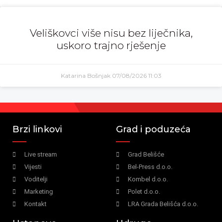
Veliškovci više nisu bez liječnika,
uskoro trajno rješenje
Katarina Bošnjak
07/08/2026
11:03
Brzi linkovi
Grad i poduzeća
Live stream
Grad Belišće
Vijesti
Bel-Press d.o.o.
Voditelji
Kombel d.o.o.
Marketing
Polet d.o.o.
Kontakt
LRA Grada Belišća d.o.o.