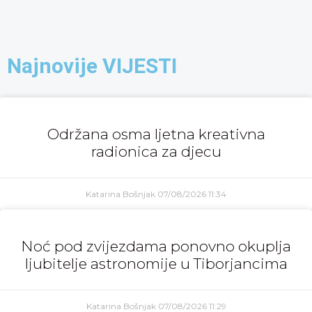
Najnovije VIJESTI
Održana osma ljetna kreativna
radionica za djecu
Katarina Bošnjak
07/08/2026
11:34
Noć pod zvijezdama ponovno okuplja
ljubitelje astronomije u Tiborjancima
Katarina Bošnjak
07/08/2026
11:29