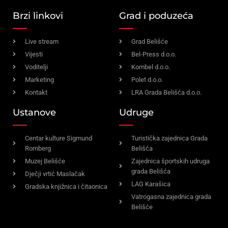
Brzi linkovi
Grad i poduzeća
Live stream
Grad Belišće
Vijesti
Bel-Press d.o.o.
Voditelji
Kombel d.o.o.
Marketing
Polet d.o.o.
Kontakt
LRA Grada Belišća d.o.o.
Ustanove
Udruge
Centar kulture Sigmund
Turistička zajednica Grada
Romberg
Belišća
Muzej Belišće
Zajednica športskih udruga
grada Belišća
Dječji vrtić Maslačak
LAG Karašica
Gradska knjižnica i čitaonica
Vatrogasna zajednica grada
Belišće