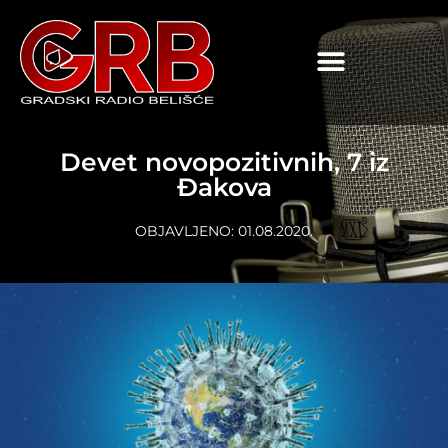
content
Devet novopozitivnih, 7 iz
Đakova
OBJAVLJENO:
01.08.2020.