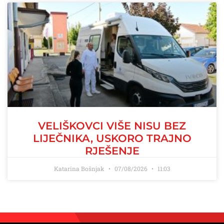
VELIŠKOVCI VIŠE NISU BEZ
LIJEČNIKA, USKORO TRAJNO
RJEŠENJE
Katarina Bošnjak
07/08/2026
11:03