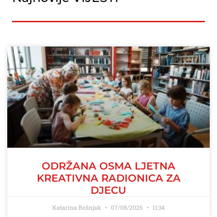
ODRŽANA OSMA LJETNA
KREATIVNA RADIONICA ZA
DJECU
Katarina Bošnjak
07/08/2026
11:34