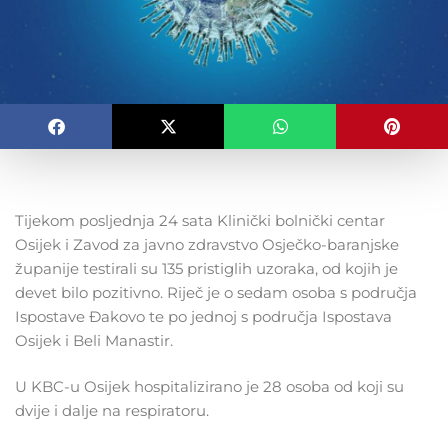
Tijekom posljednja 24 sata Klinički bolnički centar
Osijek i Zavod za javno zdravstvo Osječko-baranjske
županije testirali su 135 pristiglih uzoraka, od kojih je
devet bilo pozitivno. Riječ je o sedam osoba s područja
Ispostave Đakovo te po jednoj s područja Ispostava
Osijek i Beli Manastir.
U KBC-u Osijek hospitalizirano je 28 osoba od koji su
dvije i dalje na respiratoru.